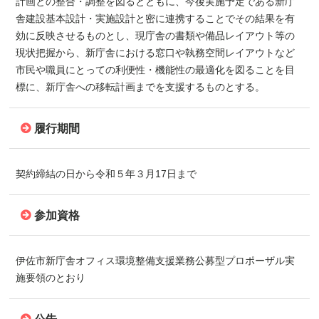
計画との整合・調整を図るとともに、今後実施予定である新庁
舎建設基本設計・実施設計と密に連携することでその結果を有
効に反映させるものとし、現庁舎の書類や備品レイアウト等の
現状把握から、新庁舎における窓口や執務空間レイアウトなど
市民や職員にとっての利便性・機能性の最適化を図ることを目
標に、新庁舎への移転計画までを支援するものとする。
履行期間
契約締結の日から令和５年３月17日まで
参加資格
伊佐市新庁舎オフィス環境整備支援業務公募型プロポーザル実
施要領のとおり