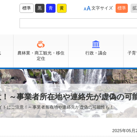
標準
黒
青
黄
文字サイズ
標準
拡
誌
農林業・商工観光・移住
行政・議会
子育
定住
意！～事業者所在地や連絡先が虚偽の可
サイトにご注意！～事業者所在地や連絡先が虚偽の可能性も！
2025年05月