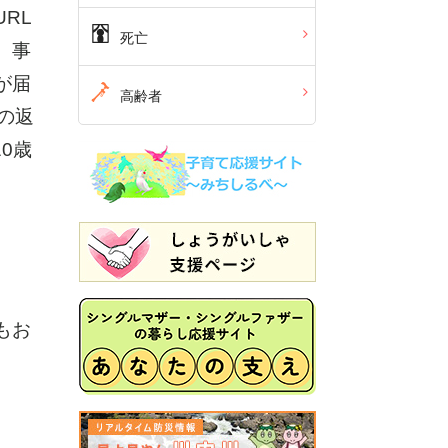
RL
死亡
。事
が届
高齢者
の返
0歳
もお