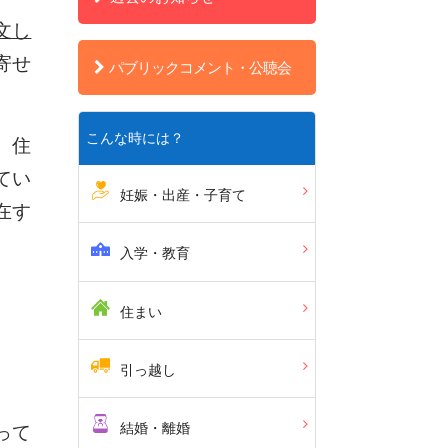
文し
寄せ
パブリックコメント・公聴会
こんな時には？
、住
てい
妊娠・出産・子育て
在す
入学・教育
住まい
引っ越し
結婚・離婚
って