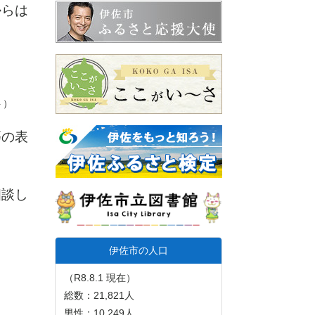
からは
ト）
等の表
相談し
伊佐市の人口
（R8.8.1 現在）
総数：21,821人
男性：10,249人