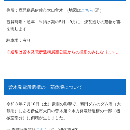
住所：
鹿児島県伊佐市大口曽木 (地図は
こちら
)
観覧時期：
通年 ※
渇水期の5月～9月に、煉瓦造りの建物が姿
を現します
駐車場：有り
※通常は曽木発電所遺構展望公園からの撮影のみになります。
曽木発電所遺構の一部倒壊について
令和３年７月10日（土）豪雨の影響で、鶴田ダムのダム湖（大
鶴湖）にある伊佐市大口の曽木第２水力発電所遺構の一部（機
械室部分）に倒壊が生じました。
⇒ 倒壊状況等は
こちら
（伊佐市HP）