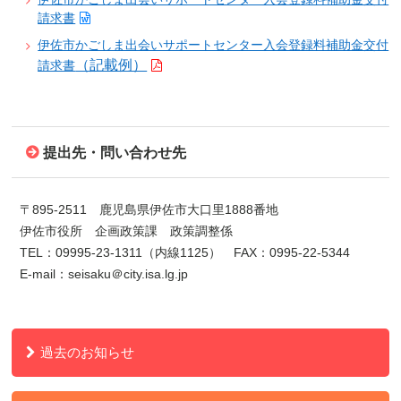
請求書
伊佐市かごしま出会いサポートセンター入会登録料補助金交付
（記載例）
請求書
提出先・問い合わせ先
〒
895-2511
鹿児島県伊佐市大口里
1888
番地
伊佐市役所 企画政策課 政策調整係
TEL
：
09995-23-1311
（内線
1125
）
FAX
：
0995-22-5344
E-mail
：
seisaku
＠
city.isa.lg.jp
過去のお知らせ