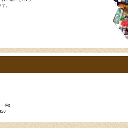
ます。
ター内)
420