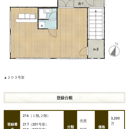
▲２０３号室
登録台帳
216（１階,２階）
3,200
売買
万
登録番
217（201号室）
分類
価格