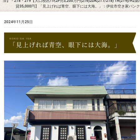
済】・218・219【大口校区/1F,2F売3,200万円(216)2DK(217/218) 1R(219)/H2築/
貸35,000円】「見上げれば青空、眼下には大海。」：伊佐市空き家バンク
2024年11月25日
「見上げれば青空、眼下には大海。」