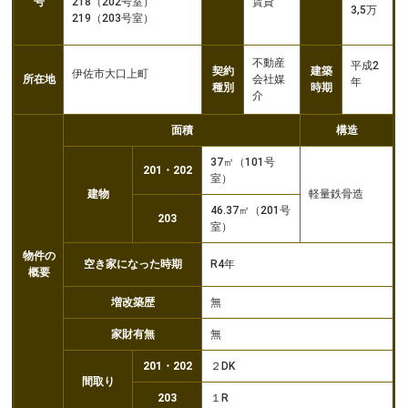
号
218（202号室）
賃貸
3,5万
219（203号室）
不動産
平成2
契約
建築
伊佐市大口上町
所在地
会社媒
年
種別
時期
介
面積
構造
37㎡（101号
201・202
室）
建物
軽量鉄骨造
46.37㎡（201号
203
室）
物件の
空き家になった時期
R4年
概要
増改築歴
無
家財有無
無
201・202
２DK
間取り
203
１R