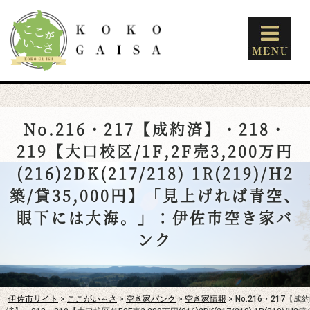
No.216・217【成約済】・218・
219【大口校区/1F,2F売3,200万円
(216)2DK(217/218) 1R(219)/H2
築/貸35,000円】「見上げれば青空、
眼下には大海。」：伊佐市空き家バ
ンク
伊佐市サイト
>
ここがい～さ
>
空き家バンク
>
空き家情報
> No.216・217【成約