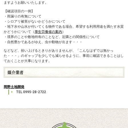
ますようお願いいたします。
【確認項目の一例】
・雨漏りの有無について
・シロアリ被害がないかどうかについて
・地下水や山水が付いてくる物件である場合、希望する利用用途を満たす水質
かどうかについて（
厚生労働省の案内
）
・境界のことや敷地特有のことなど、近隣との関係性について
・自然豊かであるがゆえ、虫や動物が出ます・・・
などなど、拾い上げるときりがありませんが、「こんなはずでは無かっ
た・・・」のギャップを少しでも減らせるように、事前に確認できることはし
ておくことが大事になります。
媒介業者
岡野土地開発
TEL 0995-28-2722