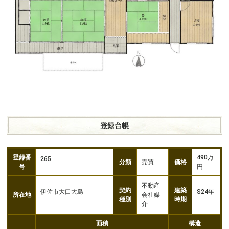
登録台帳
登録番
490万
265
分類
売買
価格
号
円
不動産
契約
建築
伊佐市大口大島
S24年
所在地
会社媒
種別
時期
介
面積
構造