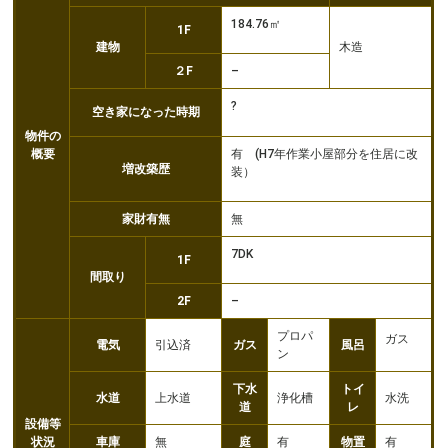
184.76㎡
1F
建物
木造
２F
–
?
空き家になった時期
物件の
概要
有 (H7年作業小屋部分を住居に改
増改築歴
装）
家財有無
無
7DK
1F
間取り
2F
–
プロパ
ガス
電気
引込済
ガス
風呂
ン
下水
トイ
水道
上水道
浄化槽
水洗
道
レ
設備等
状況
車庫
無
庭
有
物置
有