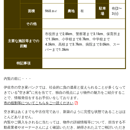
駐車
有(2〜
面積
960.o㎡
農地
有
場
3台)
その他
市役所まで2.8km、警察署まで3.1km、保育所ま
で1.3km、小学校まで0.7km、中学校まで
主要な施設等までの
4.3km、高校まで3.7km、病院まで3.0km、スー
距離
パーまで1.3km
特記事項
内覧の前に・・・
伊佐市の空き家バンクでは、社会的に負の遺産と捉えられることが多くなって
きている“空き家”に光を当てて、独自の視点により物件の魅力をご紹介するこ
とで、情報発信をするお手伝いをしております。
市の役割等についてこちらをご一読ください
空き家はあくまでも中古住宅であり、新築のように完璧な状態であることはほ
とんどありません。
内覧やご購入をされるに当たっては、物件の詳細情報等について、担当する不
動産業者やオーナーさんによく確認いただき、納得された上でご検討いただき