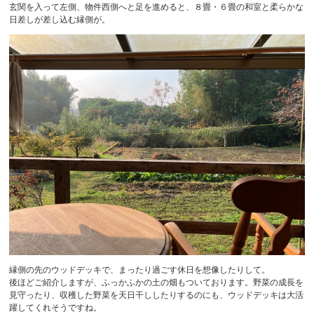
玄関を入って左側、物件西側へと足を進めると、８畳・６畳の和室と柔らかな
日差しが差し込む縁側が。
縁側の先のウッドデッキで、まったり過ごす休日を想像したりして。
後ほどご紹介しますが、ふっかふかの土の畑もついております。野菜の成長を
見守ったり、収穫した野菜を天日干ししたりするのにも、ウッドデッキは大活
躍してくれそうですね。