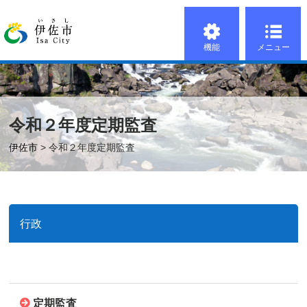
機能
メニュー
令和２年度定期監査
伊佐市
> 令和２年度定期監査
行政
定期監査