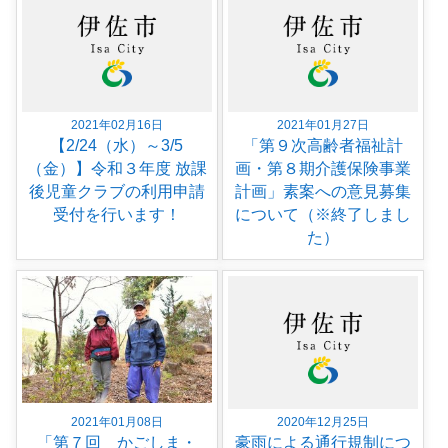
2021年02月16日
2021年01月27日
【2/24（水）～3/5
「第９次高齢者福祉計
（金）】令和３年度 放課
画・第８期介護保険事業
後児童クラブの利用申請
計画」素案への意見募集
受付を行います！
について（※終了しまし
た）
2021年01月08日
2020年12月25日
「第７回 かごしま・
豪雨による通行規制につ