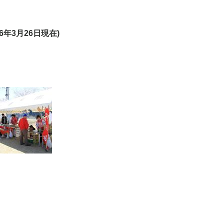
6
年
3
月
26
日現在)