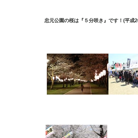
忠元公園の桜は『５分咲き』です！(
平成
2