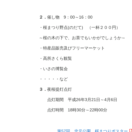
２．
催し物 9：00～16：00
・桜まつり
野点
(のだて)
（一杯２００円）
～桜の木の下で、お茶でもいかがでしょうか～
・特産品販売及びフリーマーケット
・高所さくら観覧
・いさの博覧会
・・・・・など
３．
夜桜提灯点灯
点灯期間 平成26年3月21日～4月6日
点灯時間 18時30分～22時00分
第57回 忠元公園 桜まつりポスター