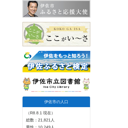
伊佐市の人口
（R8.8.1 現在）
総数：21,821人
男性：10,249人