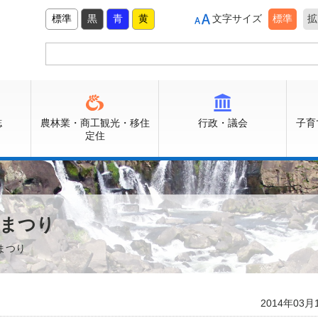
標準
黒
青
黄
文字サイズ
標準
拡
誌
農林業・商工観光・移住
行政・議会
子育
定住
桜まつり
まつり
2014年03月