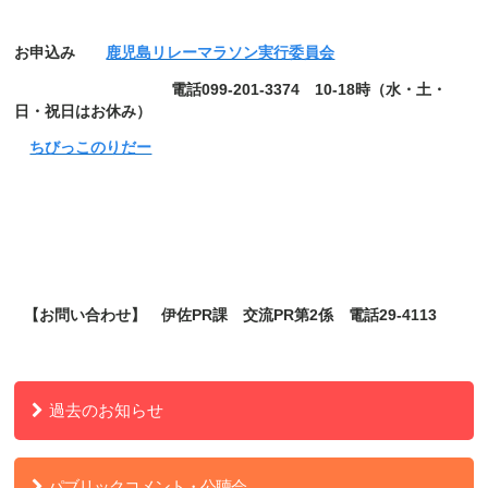
お申込み
鹿児島リレーマラソン実行委員会
電話
099-201-3374
10-18
時（水・土・
日・祝日はお休み）
ちびっこのりだー
【お問い合わせ】 伊佐
PR
課 交流
PR
第
2
係 電話
29-4113
過去のお知らせ
パブリックコメント・公聴会