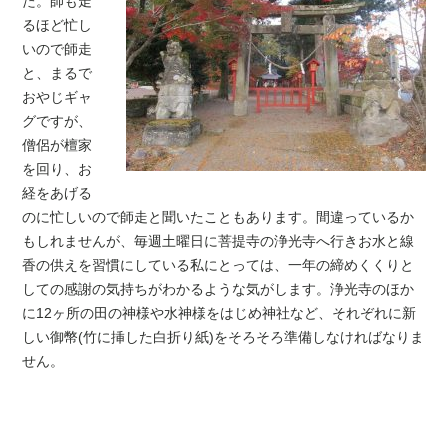
た。師も走
るほど忙し
いので師走
と、まるで
おやじギャ
グですが、
僧侶が檀家
を回り、お
経をあげる
のに忙しいので師走と聞いたこともあります。間違っているか
もしれませんが、毎週土曜日に菩提寺の浄光寺へ行きお水と線
香の供えを習慣にしている私にとっては、一年の締めくくりと
しての感謝の気持ちがわかるような気がします。浄光寺のほか
に12ヶ所の田の神様や水神様をはじめ神社など、それぞれに新
しい御幣(竹に挿した白折り紙)をそろそろ準備しなければなりま
せん。