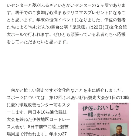
いセンターと菱刈ふるさといきがいセンターの２ヶ所でありま
す。親子でのご参加は心温まるクリスマスプレゼントになるこ
とと思います。年末の恒例イベントになりました、伊佐の若者
たちによる‘ちむどん’の舞台公演「鬼武蔵」は22日(日)文化会館
大ホールで行われます。ぜひとも頑張っている若者たちへ応援
をしていただきたいと思います。
何かと忙しい師走ですが文化的なことを主に紹介しました。
スポーツについては、第12回ふれ
あい駅伝競走大会が1日の10時
に菱刈環境改善センター前をスタ
ーします。南日本10㎞通信競技
大会を兼ねた伊佐地区ロードレー
ス大会が、8日午前中に陸上競技
場周辺で行われます。年末の27