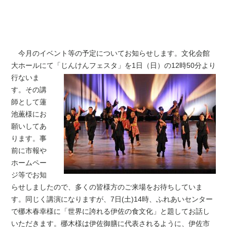
今月のイベント等の予定についてお知らせします。文化会館
大ホールにて「じんけんフェスタ」
を1日（日）の12時50分より
行ないま
す。その講
師として蓮
池薫様にお
願いしてあ
ります。事
前に市報や
ホームペー
ジ等でお知
らせしましたので、多くの皆様方のご来場をお待ちしていま
す。同じく講演になりますが、7日(土)14時、ふれあいセンター
で梛木春幸様に「世界に誇れる伊佐の食文化」と題してお話し
いただきます。梛木様は伊佐御膳に代表されるように、伊佐市