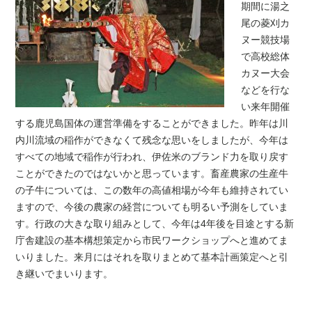
期間に湯之
尾の菱刈カ
ヌー競技場
で高校総体
カヌー大会
などを行な
い来年開催
する鹿児島国体の運営準備をすることができました。昨年は川
内川流域の稲作ができなくて残念な思いをしましたが、今年は
すべての地域で稲作が行われ、伊佐米のブランド力を取り戻す
ことができたのではないかと思っています。畜産農家の生産牛
の子牛については、この数年の高値相場が今年も維持されてい
ますので、今後の農家の経営についても明るい予測をしていま
す。行政の大きな取り組みとして、今年は4年後を目途とする新
庁舎建設の基本構想策定から市民ワークショップへと進めてま
いりました。来月にはそれを取りまとめて基本計画策定へと引
き継いでまいります。