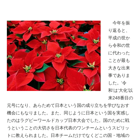
今年を振
り返ると、
平成の世か
ら令和の世
に代わった
ことが最も
大きな出来
事でありま
した。‘令
和’は‘大化’以
来248番目の
元号になり、あらためて日本という国の成り立ちを学びなおす
機会にもなりました。また、同じように日本という国を実感し
たのはラグビーワールドカップ日本大会でした。国のために戦
うということの大切さを日本代表のワンチームというスピリッ
トに教えられました。日本チームだけでなくどこの国・地域の