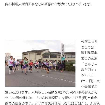
内の料理人や商工会などの研修にご尽力いただいています。
公演につき
ましては、
演劇集団非
常口の公演
「じゃじゃ
馬と丙午」
を7・8日
(土・日)、文
化会館でご
覧いただけます。素晴らしい活動を続けている‘いさのおんがく
たい’企画の催しは、「いさ吹奏楽団」を招いて15日(日)文化会
館での演奏会です。クリスマスおはなし会は21日(土)に、ふれあ