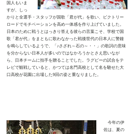
国人もいま
すが、しっ
かりと全選手・スタッフが国歌「君が代」を歌い、ビクトリー
ロードでモチベーションを高め一体感を作り上げていました。
日本のために戦うとはっきり答える彼らの言葉こそ、学校で国
歌「君が代」をまともに歌わなかった戦後世代の日本人に警鐘
を鳴らしているようで、「♪さざれ～石の～・・」の歌詞の意味
を分からない日本人が多いのではなかろうかとさえ思いなが
ら、日本チームに拍手を贈ることでした。ラグビーの試合をテ
レビで観戦していると、かつては名門高校として名を馳せた大
口高校が花園に出場した9回の姿と重なりました。
今年の伊
佐は、夏の