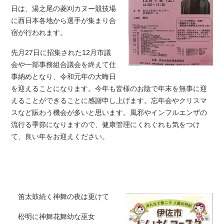
日は、湯之尾の菱刈カヌー競技場
に西日本各地から選手が集まり合
宿が行われます。
先月27日に招集された12月市議
会や一部事務組合議会を終えて仕
事納めとなり、令和元年の大晦日
を迎えることになります。今年も皆様のお陰で年末を無事に迎
えることができることに感謝申し上げます。忘年会やクリスマ
スなど賑わう機会が多いと思います。風邪やインフルエンザの
流行る季節になりますので、健康管理にくれぐれも気をつけ
て、良い年をお迎えください。
笛太鼓続く神舞の夜は更けて
松明に神舞花舞幼な巫女