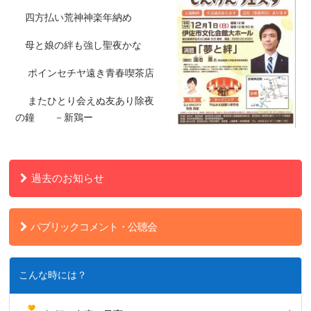
四方払い荒神神楽年納め
母と娘の絆も強し聖夜かな
ポインセチヤ遠き青春喫茶店
またひとり会えぬ友あり除夜
の鐘 －新鶏ー
過去のお知らせ
パブリックコメント・公聴会
こんな時には？