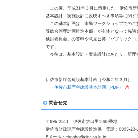
この度、平成
31
年３月に策定した「伊佐市新
基本設計・実施設計に反映すべき事項等に関す
この基本計画は、市民ワークショップでのご意
等総合管理計画推進本部」が主体となって協議
検討委員会」の答申や意見公募（パブリックコ
です。
今後は、基本設計・実施設計にあたり、新庁
伊佐市新庁舎建設基本計画［令和２年３月］
・
伊佐市新庁舎建設基本計画（PDF）
問合せ先
〒895-2511 伊佐市大口里1888番地
伊佐市財政課庁舎建設推進係 電話：0995-23-1
Eメール：chosha@city.isa.lg.jp