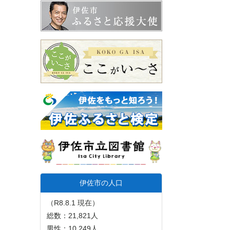
伊佐市の人口
（R8.8.1 現在）
総数：21,821人
男性：10,249人