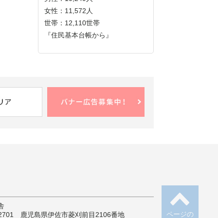
女性：11,572人
世帯：12,110世帯
『住民基本台帳から』
舎
ページの
-2701 鹿児島県伊佐市菱刈前目2106番地