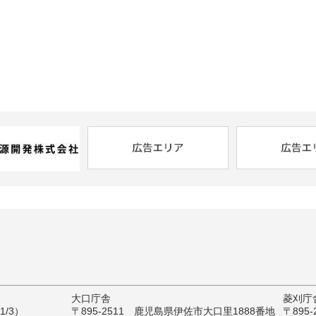
大口庁舎
菱刈庁
/3）
〒895-2511 鹿児島県伊佐市大口里1888番地
〒895