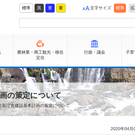
標準
黒
青
黄
文字サイズ
標準
拡
誌
農林業・商工観光・移住
行政・議会
子育
定住
計画の策定について
佐市新庁舎建設基本計画の策定について
2020年04月