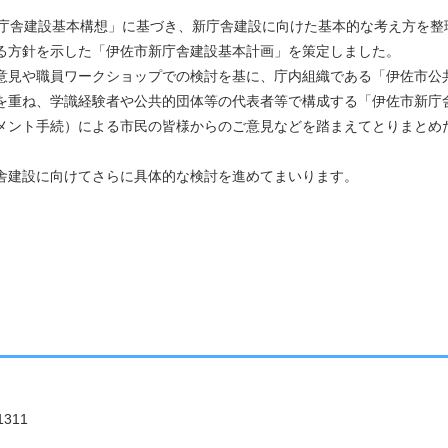
庁舎建設基本構想」に基づき、新庁舎建設に向けた基本的な考え方を整
る方針を示した「伊佐市新庁舎建設基本計画」を策定しました。
見や職員ワークショップでの検討を基に、庁内組織である「伊佐市公
を重ね、学識経験者や公共的団体等の代表者等で構成する「伊佐市新庁
メント手続）による市民の皆様からのご意見などを踏まえてとりまとめ
舎建設に向けてさらに具体的な検討を進めてまいります。
311