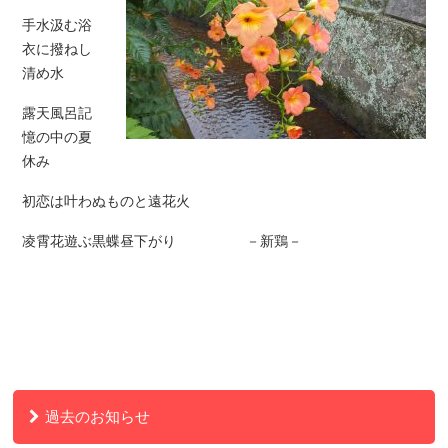
手水汲む浴
衣に撥ねし
清め水
露天風呂記
憶の中の夏
休み
初恋は叶わぬものと遠花火
凌霄花遊ぶ黒蝶昼下がり －新鶏－
過去のお知らせ