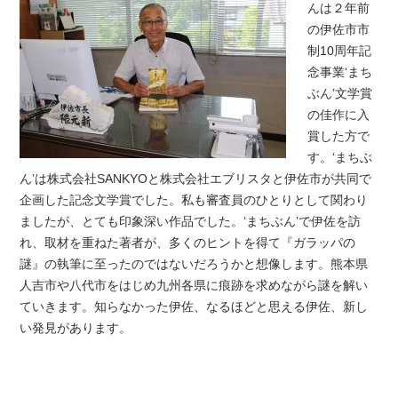
んは２年前
の伊佐市市
制10周年記
念事業‘まち
ぶん’文学賞
の佳作に入
賞した方で
す。‘まちぶ
ん’は株式会社SANKYOと株式会社エブリスタと伊佐市が共同で
企画した記念文学賞でした。私も審査員のひとりとして関わり
ましたが、とても印象深い作品でした。‘まちぶん’で伊佐を訪
れ、取材を重ねた著者が、多くのヒントを得て『ガラッパの
謎』の執筆に至ったのではないだろうかと想像します。熊本県
人吉市や八代市をはじめ九州各県に痕跡を求めながら謎を解い
ていきます。知らなかった伊佐、なるほどと思える伊佐、新し
い発見があります。