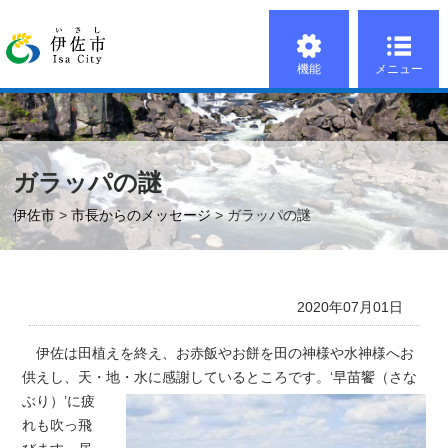
機能
メニュー
ガラッパの謎
伊佐市
>
市長からのメッセージ
> ガラッパの謎
2020年07月01日
伊佐は田植えを終え、お赤飯やお餅を田の神様や水神様へお
供えし、天・地・水に感
謝しているところです。‘早苗饗（さな
ぶり）’に疲
れも吹っ飛