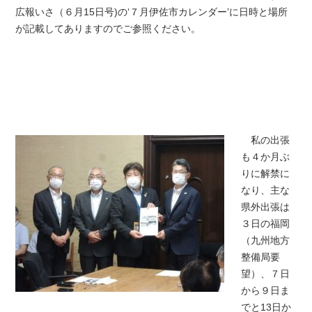
広報いさ（６月15日号)の‘７月伊佐市カレンダー’に日時と場所
が記載してありますのでご参照ください。
私の出張
も４か月ぶ
りに解禁に
なり、主な
県外出張は
３日の福岡
（九州地方
整備局要
望）、７日
から９日ま
でと13日か