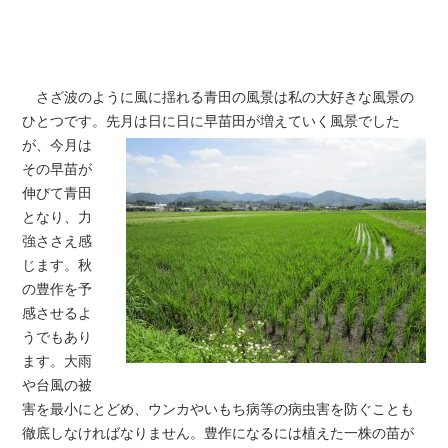
さざ波のように風に揺れる青田の風景は私の大好きな風景の
ひとつです。先月は日に
日に早苗田が増えていく風景でした
が、今月は
その早苗が
伸びて青田
となり、力
強ささえ感
じます。秋
の豊作を予
感させるよ
うでもあり
ます。大雨
や台風の被
害を最小にとどめ、ウンカやいもち病等の病虫害を防ぐことも
徹底しなければなりません。豊作になるには植えた一株の苗が