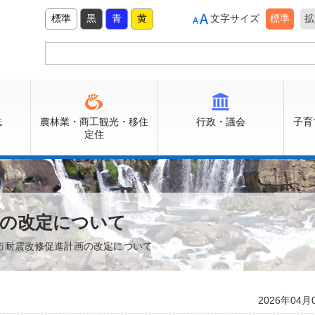
標準
黒
青
黄
文字サイズ
標準
拡
誌
農林業・商工観光・移住
行政・議会
子育
定住
画の改定について
佐市耐震改修促進計画の改定について
2026年04月