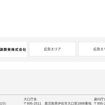
大口庁舎
菱刈庁
/3）
〒895-2511 鹿児島県伊佐市大口里1888番地
〒895