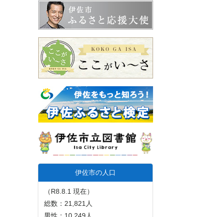
伊佐市の人口
（R8.8.1 現在）
総数：21,821人
男性：10,249人