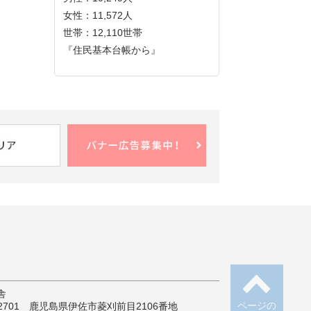
女性：11,572人
世帯：12,110世帯
『住民基本台帳から』
舎
ページの
-2701 鹿児島県伊佐市菱刈前目2106番地