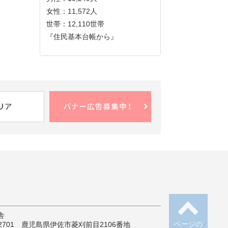
女性：11,572人
世帯：12,110世帯
『住民基本台帳から』
舎
ページの
-2701 鹿児島県伊佐市菱刈前目2106番地