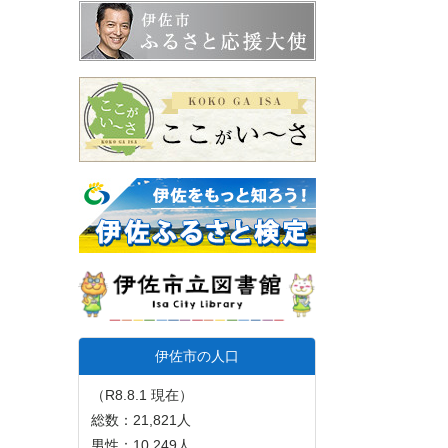
伊佐市の人口
（R8.8.1 現在）
総数：21,821人
男性：10,249人