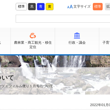
標準
黒
青
黄
文字サイズ
標準
拡
誌
農林業・商工観光・移住
行政・議会
子育
定住
ついて
ーツ
> フィルム便り１月号について
2022年01月