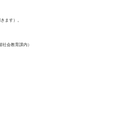
開きます）。
階社会教育課内）