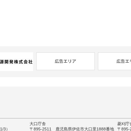
大口庁舎
菱刈庁
/3）
〒895-2511 鹿児島県伊佐市大口里1888番地
〒895