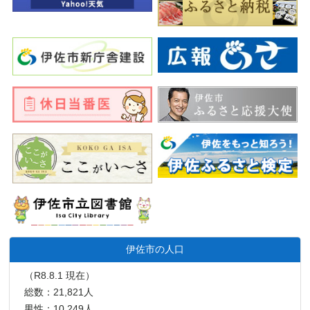
伊佐市の人口
（R8.8.1 現在）
総数：21,821人
男性：10,249人