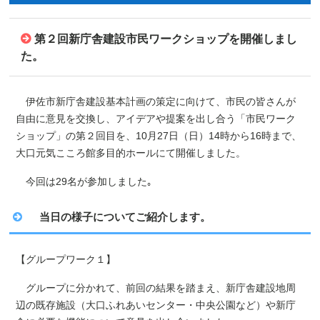
第２回新庁舎建設市民ワークショップを開催しまし
た。
伊佐市新庁舎建設基本計画の策定に向けて、市民の皆さんが
自由に意見を交換し、アイデアや提案を出し合う「市民ワーク
ショップ」の第２回目を、
10
月
27
日（日）
14
時から
16
時まで、
大口元気こころ館多目的ホールにて開催しました。
今回は
29
名が参加しました｡
当日の様子についてご紹介します。
【グループワーク１】
グループに分かれて、前回の結果を踏まえ、新庁舎建設地周
辺の既存施設（大口ふれあいセンター・中央公園など）や新庁