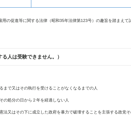
雇用の促進等に関する法律（昭和
35
年法律第
123
号）の趣旨を踏まえて
する人は受験できません。）
わるまで又はその執行を受けることがなくなるまでの人
、その処分の日から２年を経過しない人
国憲法又はその下に成立した政府を暴力で破壊することを主張する政党そ