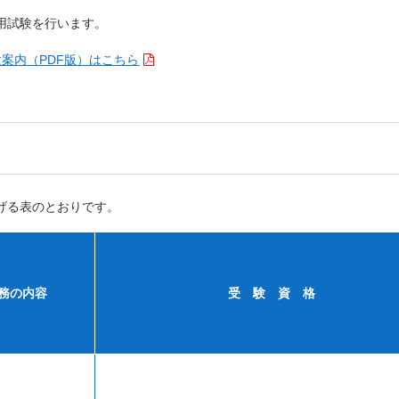
用試験を行います。
案内（PDF版）はこちら
る表のとおりです。
務の内容
受 験 資 格