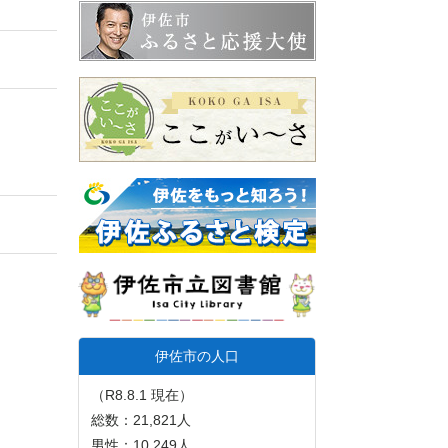
伊佐市の人口
（R8.8.1 現在）
総数：21,821人
男性：10,249人