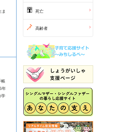
生ま
死亡
高齢者
手帳
6
年
の学