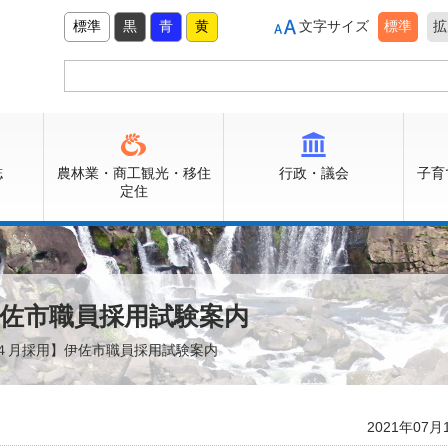
標準
黒
青
黄
文字サイズ
標準
拡
誌
農林業・商工観光・移住
行政・議会
子育
定住
佐市職員採用試験案内
年４月採用】伊佐市職員採用試験案内
2021年07月