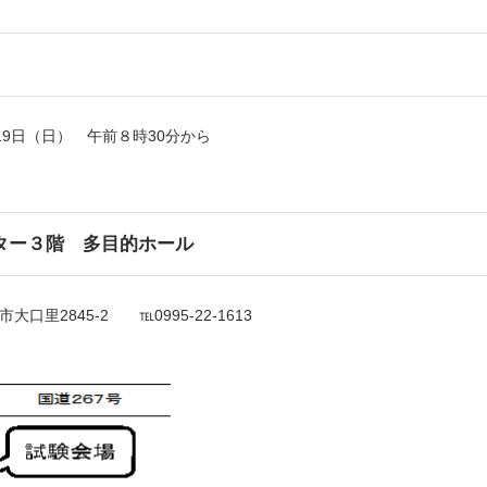
9日（日） 午前８時
30
分から
ター３階 多目的ホール
市大口里
2845-2
℡
0995-22-1613