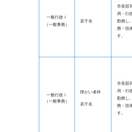
市長部
局・行
一般行政Ⅰ
若干名
勤務し
（一般事務）
務・技
す。
市長部
局・行
障がい者枠
一般行政Ⅰ
勤務し
（一般事務）
若干名
務・技
す。