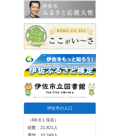
伊佐市の人口
（R8.8.1 現在）
総数：21,821人
男性：10,249人