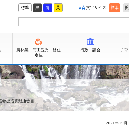
標準
黒
青
黄
文字サイズ
標準
拡
誌
農林業・商工観光・移住
行政・議会
子育
定住
月議会総括質疑通告書
2021年09月