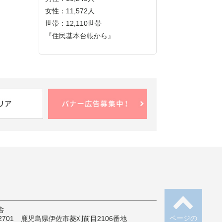
女性：11,572人
世帯：12,110世帯
『住民基本台帳から』
舎
ページの
-2701 鹿児島県伊佐市菱刈前目2106番地