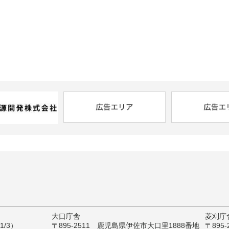
大口庁舎
菱刈庁
/3）
〒895-2511 鹿児島県伊佐市大口里1888番地
〒895