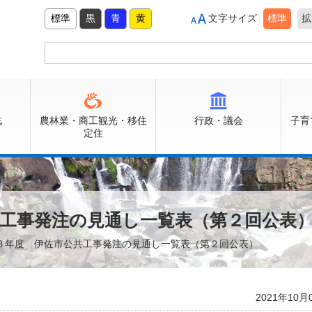
標準
黒
青
黄
文字サイズ
標準
拡
誌
農林業・商工観光・移住
行政・議会
子育
定住
共工事発注の見通し一覧表（第２回公表
和３年度 伊佐市公共工事発注の見通し一覧表（第２回公表）
2021年10月