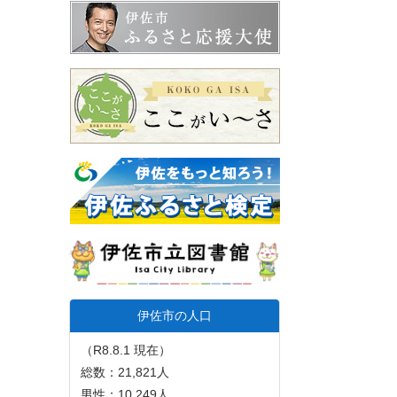
伊佐市の人口
（R8.8.1 現在）
総数：21,821人
男性：10,249人