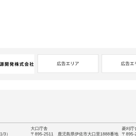
大口庁舎
菱刈庁
/3）
〒895-2511 鹿児島県伊佐市大口里1888番地
〒895