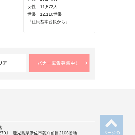
女性：11,572人
世帯：12,110世帯
『住民基本台帳から』
舎
ページの
-2701 鹿児島県伊佐市菱刈前目2106番地