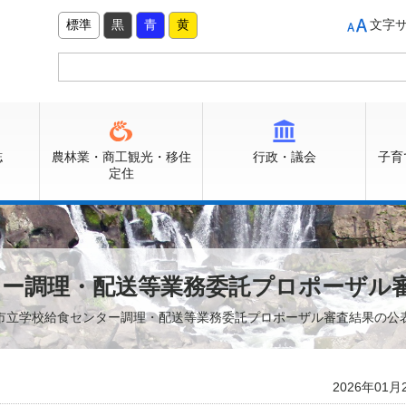
標準
黒
青
黄
文字
誌
農林業・商工観光・移住
行政・議会
子育
定住
ター調理・配送等業務委託プロポーザル
佐市立学校給食センター調理・配送等業務委託プロポーザル審査結果の公
2026年01月