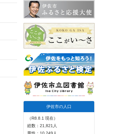
伊佐市の人口
（R8.8.1 現在）
総数：21,821人
男性：10,249人