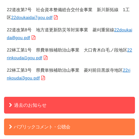
22道改第7号 社会資本整備総合交付金事業 新川新拓線 1工
区
22doukaidai7gou.pdf
22道改第8号 地方道更新防災等対策事業 菱刈重留線
22doukai
dai8gou.pdf
22林工第1号 県費単独補助治山事業 大口青木白毛ノ段地区
22
rinkoudai1gou.pdf
22林工第3号 県費単独補助治山事業 菱刈前目黒坂寺地区
22ri
nkoudai3gou.pdf
過去のお知らせ
パブリックコメント・公聴会