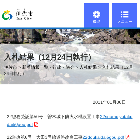
機能
メニュー
入札結果（12月24日執行）
伊佐市
>
新着情報一覧 - 行政・議会
>
入札結果
> 入札結果（12月
24日執行）
2011年01月06日
22総務受託第50号 曽木城下防火水槽設置工事
22soumujyutaku
dai50gou.pdf
22道改第6号 大田3号線道路改良工事
22doukaidai6gou.pdf