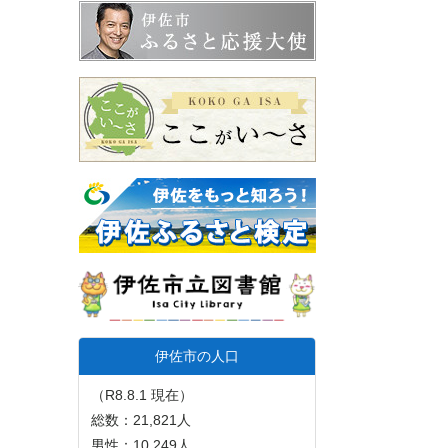
伊佐市の人口
（R8.8.1 現在）
総数：21,821人
男性：10,249人