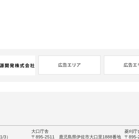
大口庁舎
菱刈庁
/3）
〒895-2511 鹿児島県伊佐市大口里1888番地
〒895