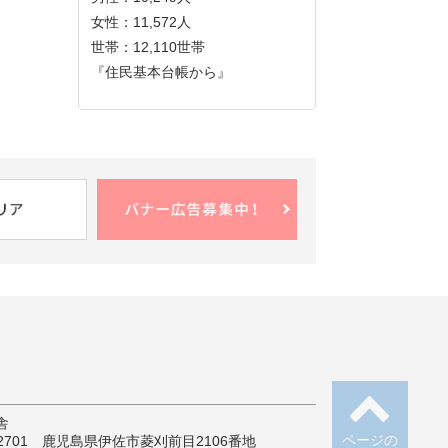
女性：11,572人
世帯：12,110世帯
『住民基本台帳から』
舎
ページの
-2701 鹿児島県伊佐市菱刈前目2106番地