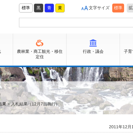
標準
黒
青
黄
文字サイズ
標準
拡
誌
農林業・商工観光・移住
行政・議会
子育
定住
）
結果
> 入札結果（12月7日執行）
2011年12月