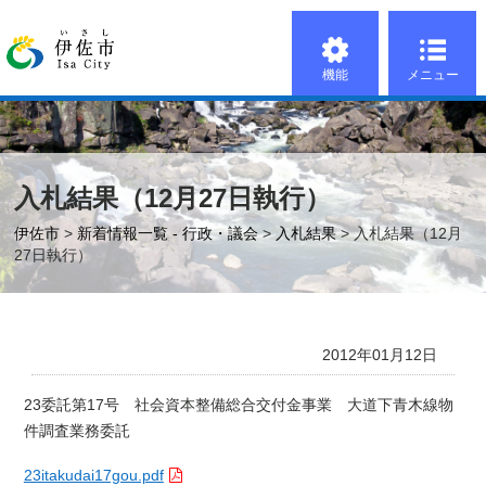
機能
メニュー
入札結果（12月27日執行）
伊佐市
>
新着情報一覧 - 行政・議会
>
入札結果
> 入札結果（12月
27日執行）
2012年01月12日
23委託第17号 社会資本整備総合交付金事業 大道下青木線物
件調査業務委託
23itakudai17gou.pdf