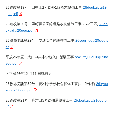
26道改第19号 田中上1号線外1線流末整備工事
26doukaidai19
gou.pdf
26道改第20号 里町轟公園線道路改良舗装工事(26-2工区)
26do
ukaidai20gou.pdf
26総務受託第29号 交通安全施設整備工事
26soumudai29gou.p
df
平成26年度 大口中央中学校入口舗装工事
ookutityuuouirigutiho
sou.pdf
＜平成26年12
月11
日執行＞
26教総受託第30号 菱刈小学校校舎解体工事(1・2号棟)
26kyou
soudai30gou.pdf
26道改第21号 舟津田3号線側溝整備工事
26doukaidai21gou.p
df