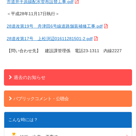
市道井手原線配水管布設替工事.pdf
＜平成28年11月17日執行＞
28道改第19号 舟津田6号線道路舗装補修工事.pdf
28道改第17号 上松渕辺01611281501-2.pdf
【問い合わせ先】 建設課管理係 電話23-1311 内線2227
過去のお知らせ
パブリックコメント・公聴会
こんな時には？