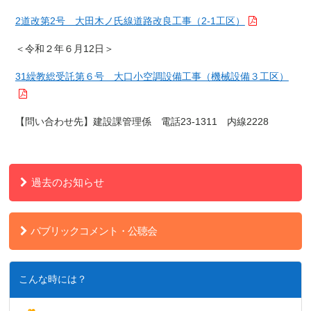
2道改第2号 大田木ノ氏線道路改良工事（2-1工区）
＜令和２年６月12日＞
31繰教総受託第６号 大口小空調設備工事（機械設備３工区）
【問い合わせ先】建設課管理係 電話
23-1311
内線
2228
過去のお知らせ
パブリックコメント・公聴会
こんな時には？