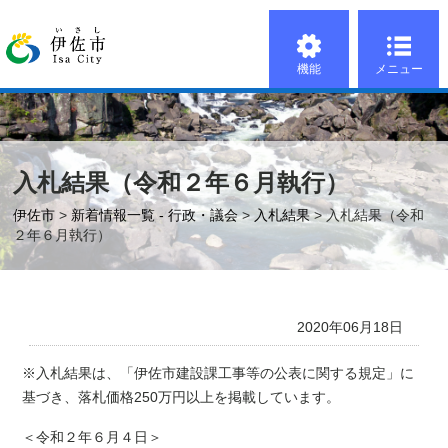
機能
メニュー
入札結果（令和２年６月執行）
伊佐市
>
新着情報一覧 - 行政・議会
>
入札結果
> 入札結果（令和
２年６月執行）
2020年06月18日
※入札結果は、「伊佐市建設課工事等の公表に関する規定」に
基づき、落札価格
250
万円以上を掲載しています。
＜令和２年６月４日＞