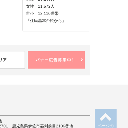
女性：11,572人
世帯：12,110世帯
『住民基本台帳から』
舎
ページの
-2701 鹿児島県伊佐市菱刈前目2106番地