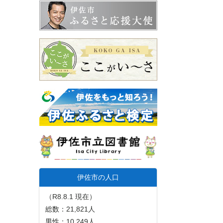
伊佐市の人口
（R8.8.1 現在）
総数：21,821人
男性：10,249人