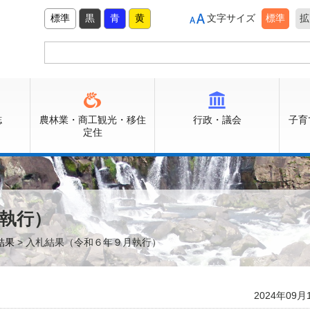
標準
黒
青
黄
文字サイズ
標準
拡
誌
農林業・商工観光・移住
行政・議会
子育
定住
執行）
結果
> 入札結果（令和６年９月執行）
2024年09月