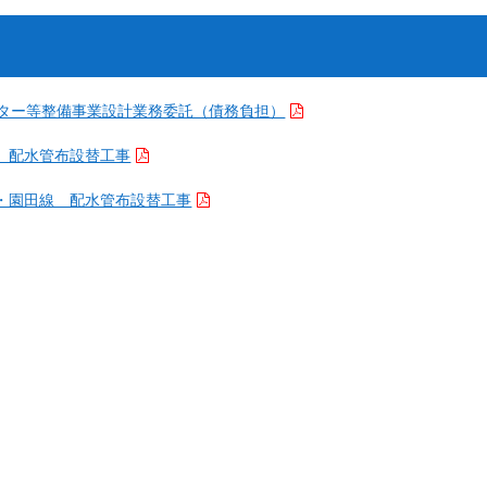
ンター等整備事業設計業務委託（債務負担）
 配水管布設替工事
・園田線 配水管布設替工事