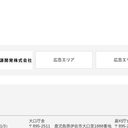
大口庁舎
菱刈庁
/3）
〒895-2511 鹿児島県伊佐市大口里1888番地
〒895