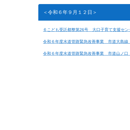
＜令和６年９月１２日＞
６こども受託都整第26号 大口子育て支援セ
令和６年度水道管路緊急改善事業 市道大島線
令和６年度水道管路緊急改善事業 市道山ノ口