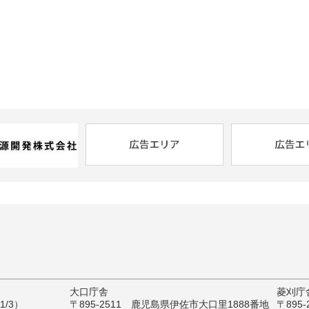
大口庁舎
菱刈庁
/3）
〒895-2511 鹿児島県伊佐市大口里1888番地
〒895