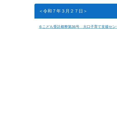
＜令和７年３月２７日＞
６こども受託都整第36号 大口子育て支援セ