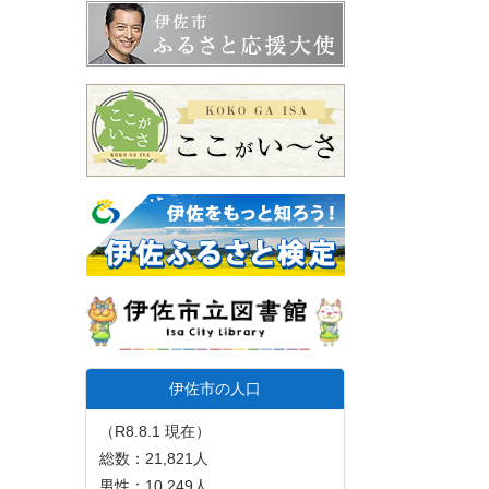
伊佐市の人口
（R8.8.1 現在）
総数：21,821人
男性：10,249人