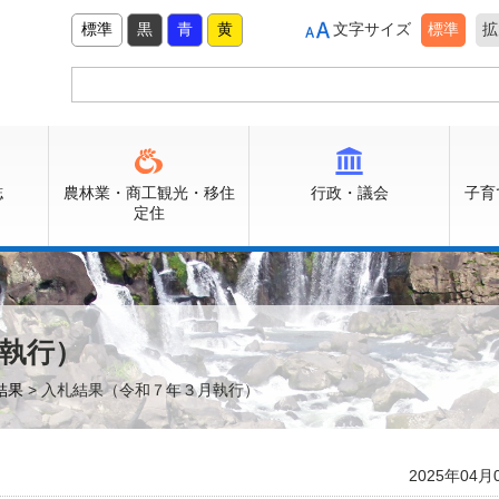
標準
黒
青
黄
文字サイズ
標準
拡
誌
農林業・商工観光・移住
行政・議会
子育
定住
執行）
結果
> 入札結果（令和７年３月執行）
2025年04月