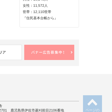
女性：11,572人
世帯：12,110世帯
『住民基本台帳から』
舎
ページの
-2701 鹿児島県伊佐市菱刈前目2106番地