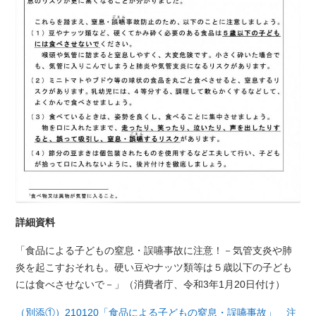
詳細資料
「食品による子どもの窒息・誤嚥事故に注意！－気管支炎や肺
炎を起こすおそれも。硬い豆やナッツ類等は５歳以下の子ども
には食べさせないで－」（消費者庁、令和
3
年
1
月
20
日付け）
（別添①）210120「食品による子どもの窒息・誤嚥事故」 注