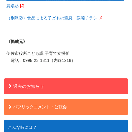
意喚起
（別添②）食品による子どもの窒息・誤嚥チラシ
《掲載元》
伊佐市役所こども課 子育て支援係
電話：
0995-23-1311
（内線
1218
）
過去のお知らせ
パブリックコメント・公聴会
こんな時には？