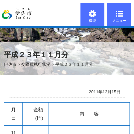
機能
メニュー
平成２３年１１月分
伊佐市
>
交際費執行状況
> 平成２３年１１月分
2011年12月15日
月
金額
内 容
日
(円)
11