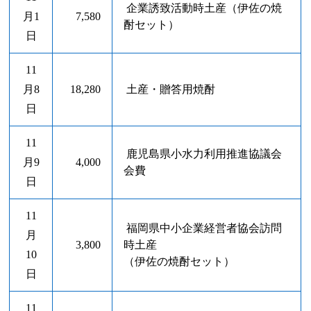
企業誘致活動時土産（伊佐の焼
月1
7,580
酎セット）
日
11
月8
18,280
土産・贈答用焼酎
日
11
鹿児島県小水力利用推進協議会
月9
4,000
会費
日
11
福岡県中小企業経営者協会訪問
月
3,800
時土産
10
（伊佐の焼酎セット）
日
11