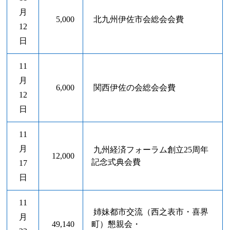
月
5,000
北九州伊佐市会総会会費
12
日
11
月
6,000
関西伊佐の会総会会費
12
日
11
月
九州経済フォーラム創立25周年
12,000
記念式典会費
17
日
11
姉妹都市交流（西之表市・喜界
月
49,140
町）懇親会・