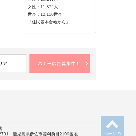
女性：11,572人
世帯：12,110世帯
『住民基本台帳から』
舎
ページの
-2701 鹿児島県伊佐市菱刈前目2106番地