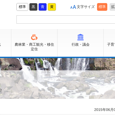
標準
黒
青
黄
文字サイズ
標準
拡
誌
農林業・商工観光・移住
行政・議会
子育
定住
分
2015年06月