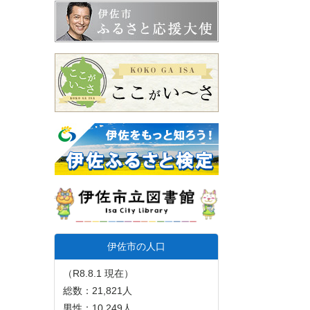
伊佐市の人口
（R8.8.1 現在）
総数：21,821人
男性：10,249人