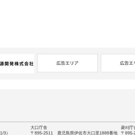
大口庁舎
菱刈庁
/3）
〒895-2511 鹿児島県伊佐市大口里1888番地
〒895