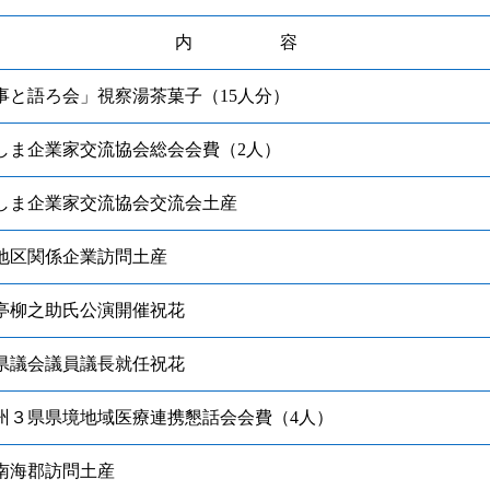
内 容
と語ろ会」視察湯茶菓子（15人分）
ま企業家交流協会総会会費（2人）
ま企業家交流協会交流会土産
区関係企業訪問土産
柳之助氏公演開催祝花
議会議員議長就任祝花
３県県境地域医療連携懇話会会費（4人）
海郡訪問土産