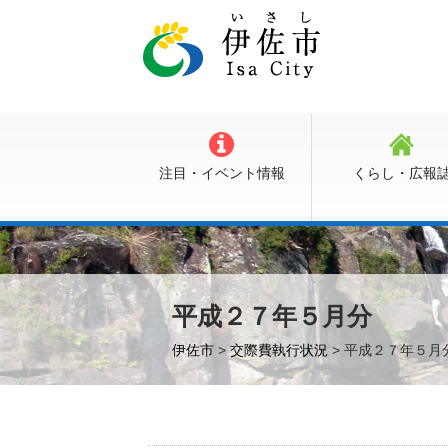
注目・イベント情報
くらし・広報
平成２７年５月分
伊佐市
>
交際費執行状況
> 平成２７年５月