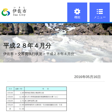
機能
メニュー
平成２８年４月分
伊佐市
>
交際費執行状況
> 平成２８年４月分
2016年05月16日