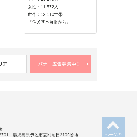
女性：11,572人
世帯：12,110世帯
『住民基本台帳から』
舎
ページの
-2701 鹿児島県伊佐市菱刈前目2106番地