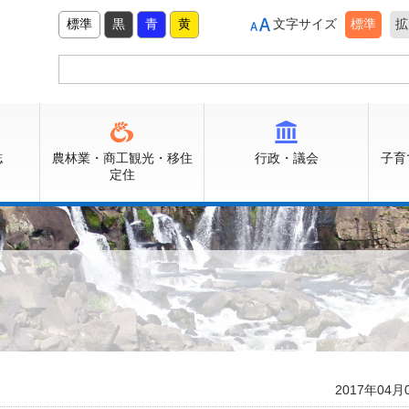
標準
黒
青
黄
文字サイズ
標準
拡
誌
農林業・商工観光・移住
行政・議会
子育
定住
2017年04月