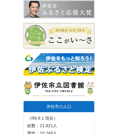
伊佐市の人口
（R8.8.1 現在）
総数：21,821人
男性：10,249人