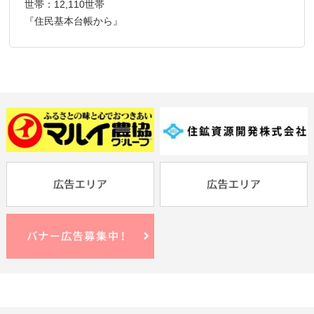
世帯：12,110世帯
『住民基本台帳から』