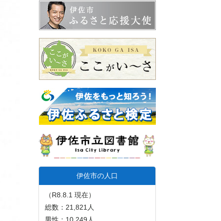
伊佐市の人口
（R8.8.1 現在）
総数：21,821人
男性：10,249人