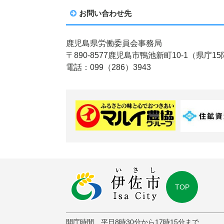
お問い合わせ先
鹿
児島県労働委員会事務局
〒
890-8577
鹿児島市
鴨池新町10-1（県庁1
電
話：099（286）3943
TOP
開庁時間 平日8時30分から17時15分まで