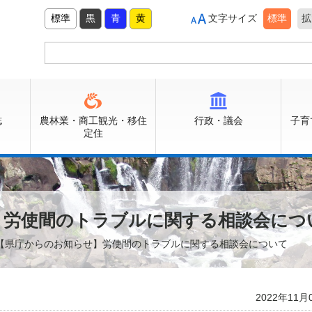
標準
黒
青
黄
文字サイズ
標準
拡
誌
農林業・商工観光・移住
行政・議会
子育
定住
】労使間のトラブルに関する相談会につ
 【県庁からのお知らせ】労使間のトラブルに関する相談会について
2022年11月