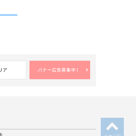
舎
ページの