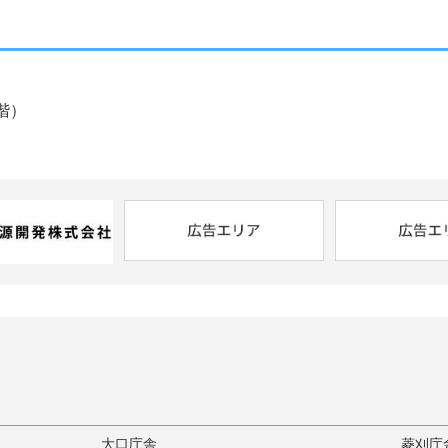
5階）
大口庁舎
菱刈庁