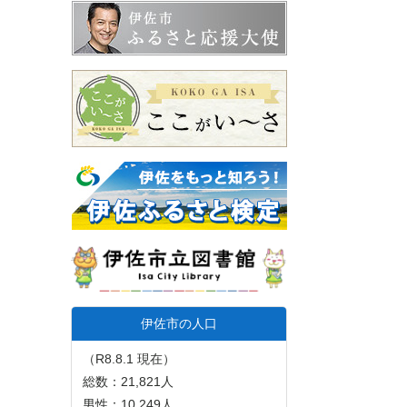
伊佐市の人口
（R8.8.1 現在）
総数：21,821人
男性：10,249人