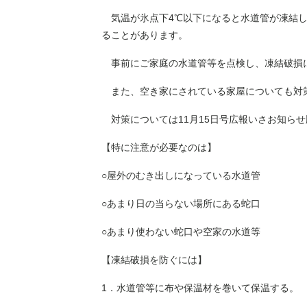
気温が氷点下4℃以下になると水道管が凍結し
ることがあります。
事前にご家庭の水道管等を点検し、凍結破損
また、空き家にされている家屋についても対
対策については11月15日号広報いさお知ら
【特に注意が必要なのは】
○屋外のむき出しになっている水道管
○あまり日の当らない場所にある蛇口
○あまり使わない蛇口や空家の水道等
【凍結破損を防ぐには】
1．水道管等に布や保温材を巻いて保温する。