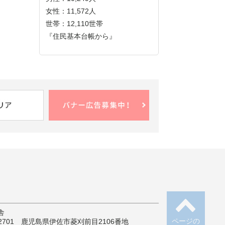
女性：11,572人
世帯：12,110世帯
『住民基本台帳から』
舎
ページの
-2701 鹿児島県伊佐市菱刈前目2106番地