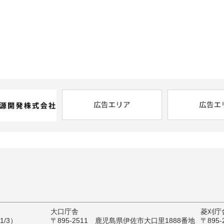
大口庁舎
菱刈庁
/3）
〒895-2511 鹿児島県伊佐市大口里1888番地
〒895