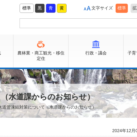
標準
黒
青
黄
文字サイズ
標準
拡
誌
農林業・商工観光・移住
行政・議会
子育
定住
て（水道課からのお知らせ）
 水道管凍結対策について（水道課からのお知らせ）
2024年12月