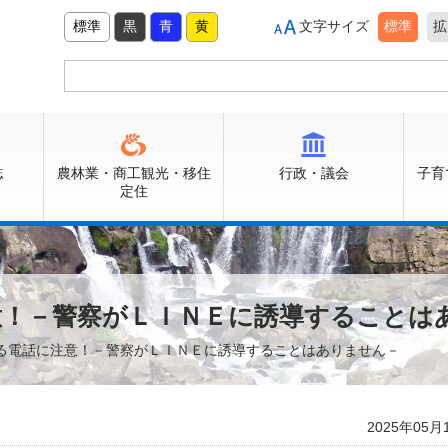
標準
黒
青
黄
文字サイズ
標準
拡
誌
農林業・商工観光・移住
行政・議会
子育
定住
意！－警察がＬＩＮＥに誘導することは
乗る電話に注意！－警察がＬＩＮＥに誘導することはありません－
2025年05月