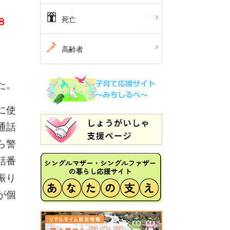
死亡
８
高齢者
た。
に使
通話
ら警
話番
振り
が個