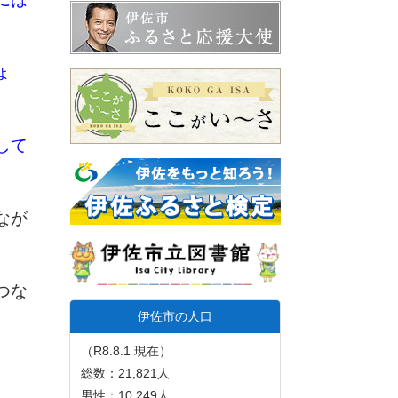
ょ
して
なが
つな
伊佐市の人口
（R8.8.1 現在）
総数：21,821人
男性：10,249人