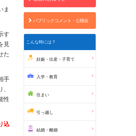
いま
パブリックコメント・公聴会
示す
こんな時には？
を見
せた
妊娠・出産・子育て
入学・教育
相手
り、
住まい
能性
引っ越し
り込
結婚・離婚