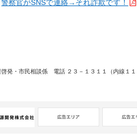
警察官がSNSで連絡→それ詐欺です！
⇒
市民相談係 電話 ２３－１３１１（内線１１