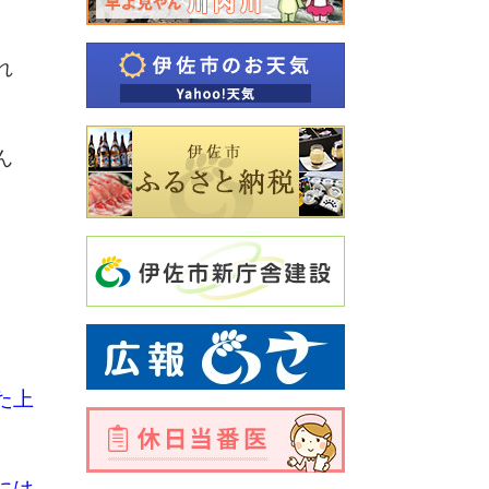
れ
ん
た上
には