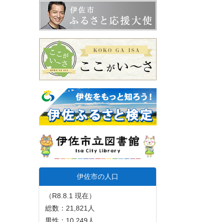
伊佐市の人口
（R8.8.1 現在）
総数：21,821人
男性：10,249人