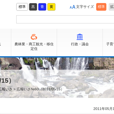
標準
黒
青
黄
文字サイズ
標準
拡
誌
農林業・商工観光・移住
行政・議会
子育
定住
/15）
広報いさ
> 広報いさ№60（2011/05/15）
2011年05月