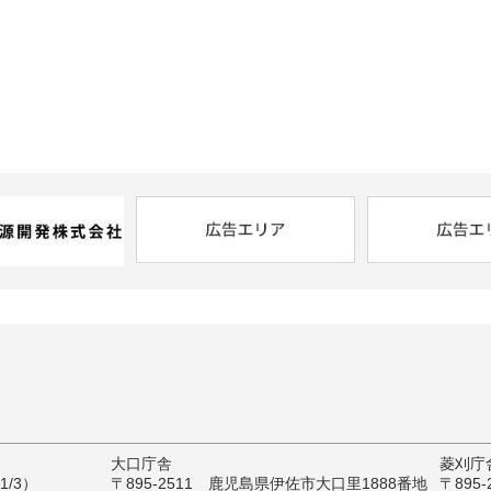
大口庁舎
菱刈庁
/3）
〒895-2511 鹿児島県伊佐市大口里1888番地
〒895