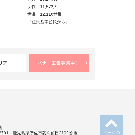
女性：11,572人
世帯：12,110世帯
『住民基本台帳から』
舎
ページの
-2701 鹿児島県伊佐市菱刈前目2106番地