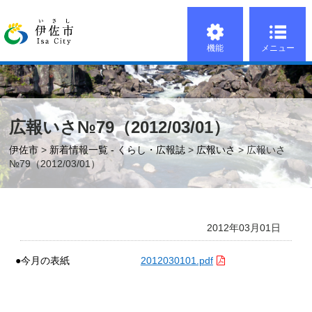
機能
メニュー
広報いさ№79（2012/03/01）
伊佐市
>
新着情報一覧 - くらし・広報誌
>
広報いさ
> 広報いさ
№79（2012/03/01）
2012年03月01日
●今月の表紙
2012030101.pdf