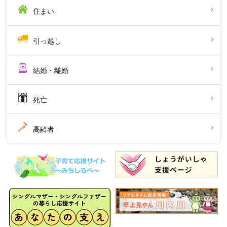
住まい
引っ越し
結婚・離婚
死亡
高齢者