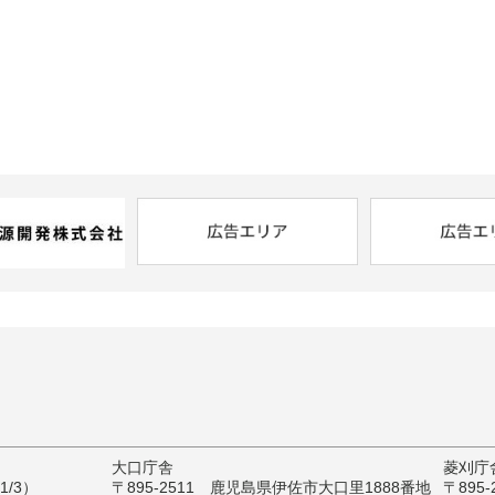
大口庁舎
菱刈庁
/3）
〒895-2511 鹿児島県伊佐市大口里1888番地
〒895