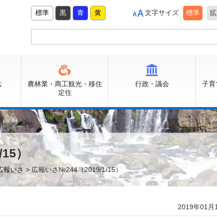
標準
黒
青
黄
文字サイズ
標準
拡
誌
農林業・商工観光・移住
行政・議会
子育
定住
/15）
広報いさ
> 広報いさ№244（2019/1/15）
2019年01月