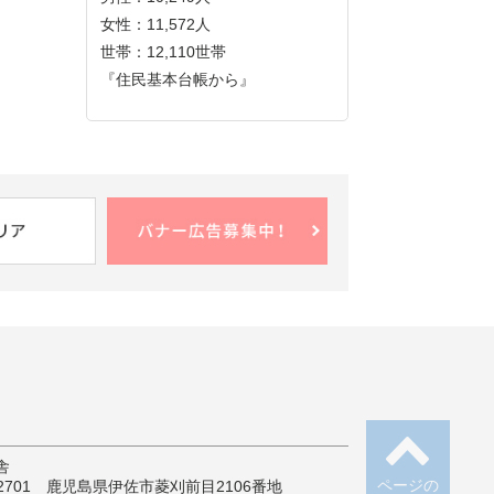
女性：11,572人
世帯：12,110世帯
『住民基本台帳から』
舎
ページの
-2701 鹿児島県伊佐市菱刈前目2106番地