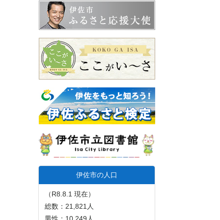
伊佐市の人口
（R8.8.1 現在）
総数：21,821人
男性：10,249人