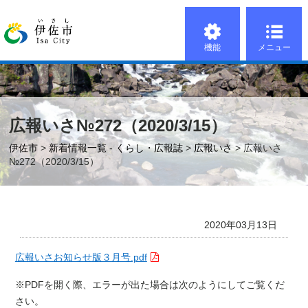
機能
メニュー
広報いさ№272（2020/3/15）
伊佐市
>
新着情報一覧 - くらし・広報誌
>
広報いさ
> 広報いさ
№272（2020/3/15）
2020年03月13日
広報いさお知らせ版３月号.pdf
※PDFを開く際、エラーが出た場合は次のようにしてご覧くだ
さい。