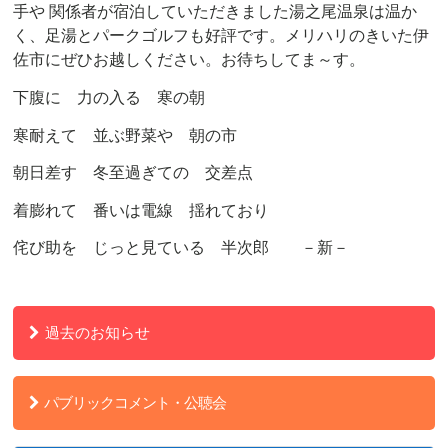
手や 関
係者が宿泊していただきました湯之尾温泉は温か
く、足湯とパークゴルフも好評です。メリハリのきいた伊
佐市にぜひお越しください。お待ちしてま～す。
下腹に 力の入る 寒の朝
寒耐えて 並ぶ野菜や 朝の市
朝日差す 冬至過ぎての 交差点
着膨れて 番いは電線 揺れており
侘び助を じっと見ている 半次郎 －新－
過去のお知らせ
パブリックコメント・公聴会