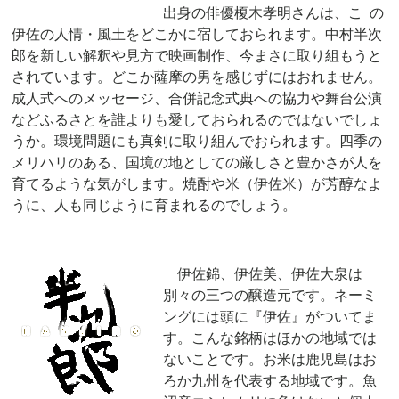
出身の俳優榎木孝明さんは、こ
の
伊佐の人情・風土をどこかに宿しておられます。中村半次
郎を新しい解釈や見方で映画制作、今まさに取り組もうと
されています。どこか薩摩の男を感じずにはおれません。
成人式へのメッセージ、合併記念式典への協力や舞台公演
などふるさとを誰よりも愛しておられるのではないでしょ
うか。環境問題にも真剣に取り組んでおられます。四季の
メリハリのある、国境の地としての厳しさと豊かさが人を
育てるよ
うな気がします。焼酎や米（伊佐米）が芳醇なよ
うに、人も同じように育まれるのでしょう。
伊佐錦、伊佐美、伊佐大泉は
別々の三つの醸造元です。ネーミ
ングには頭に『伊佐』がついてま
す。こんな銘柄はほかの地域では
ないことです。お米は鹿児島はお
ろか九州を代表する地域です。魚