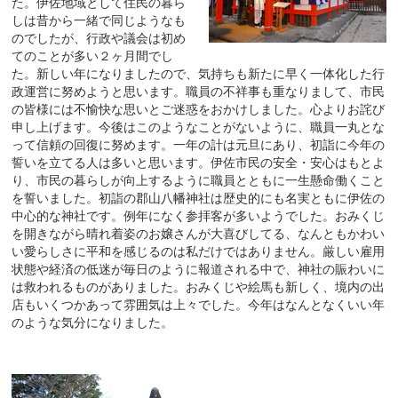
た。伊佐地域として住民の暮ら
しは昔から一緒で同じようなも
のでしたが、行政や議会は初め
てのことが多い２ヶ月間でし
た。新しい年になりましたので、気持ちも新たに早く一体化した行
政運営に努めようと思います。職員の不祥事も重なりまして、市民
の皆様には不愉快な思いとご迷惑をおかけしました。心よりお詫び
申し上げます。今後はこのようなことがないように、職員一丸とな
って信頼の回復に努めます。一年の計は元旦にあり、初詣に今年の
誓いを立てる人は多いと思います。伊佐市民の安全・安心はもとよ
り、市民の暮らしが向上するように職員とともに一生懸命働くこと
を誓いました。初詣の郡山八幡神社は歴史的にも名実ともに伊佐の
中心的な神社です。例年になく参拝客が多いようでした。おみくじ
を開きながら晴れ着姿のお嬢さんが大喜びしてる、なんともかわい
い愛らしさに平和を感じるのは私だけではありません。厳しい雇用
状態や経済の低迷が毎日のように報道される中で、神社の賑わいに
は救われるものがありました。おみくじや絵馬も新しく、境内の出
店もいくつかあって雰囲気は上々でした。今年はなんとなくいい年
のような気分になりました。