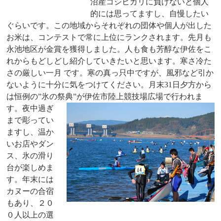
沼産コシヒカリに負けないと個人
的には思ってますし、自慢したい
ぐらいです。この地域からそれぞれの団体や個人が出した
お米は、コンテストで常に上位にランクされます。先月も
永池地区が金賞を獲得しました。人も食も芳醇な伊佐をこ
れからもどしどし紹介していきたいと思います。寒さ冷た
さの厳しい一月
です。寒の真っ只中ですが、風邪など引か
ないように十分に気をつけてください。月末
31日夕方から
は恒例の”氷の祭典”が伊佐市陸上競技場広場で
行われま
す。夜中過ぎ
まで彫ってい
ますし、温か
いお店やダン
ス、氷の滑り
台が楽しめま
す。年末には
カヌーの合宿
もあり、２０
０人以上の選