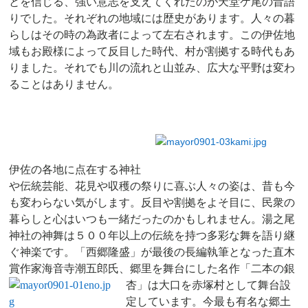
とを信じる、強い意志を支えてくれたのが天堂ケ尾の昔語
りでした。それぞれの地域には歴史があります。人々の暮
らしはその時の為政者によって左右されます。この伊佐地
域もお殿様によって反目した時代、村が割拠する時代もあ
りました。それでも川の流れと山並み、広大な平野は変わ
ることはありません。
伊佐の各地に点在する神社
や伝統芸能、花見や収穫の祭りに喜ぶ人々の姿は、昔も今
も変わらない気がします。反目や割拠をよそ目に、民衆の
暮らしと心はいつも一緒だったのかもしれません。湯之尾
神社の神舞は５００年以上の伝統を持つ多彩な舞を語り継
ぐ神楽です。「西郷隆盛」が最後の長編執筆となった直木
賞作家海音寺潮五郎氏、郷里を舞台にした名作「二本の銀
杏」は大口を赤塚村とし
て舞台設
定しています。今最
も有名な郷土