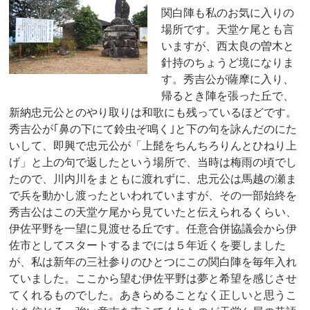
関白陣も私のお気に入りの
場所です。天堂ケ尾とも言
いますが、西太良の曽木と
針持のちょうど境になりま
す。秀吉公が薩摩に入り、
帰るとき陣を張った丘で、
新納忠元公とのやり取りは和歌にも残っているほどです。
秀吉公が｢鼻の下にて鈴虫ぞ鳴く｣と下の句を詠んだのにた
いして、即興で忠元公が「上髭をちんちろりんとひねり上
げ」と上の句で返したという場所で、当時は梅雨の頃でし
たので、川内川をまともに渡れずに、忠元公は馬越の瀬ま
で兵を動かし渡ったといわれていますが、その一部始終を
秀吉公はこの天堂ケ尾から見ていたと伝えられるくらい、
伊佐平野を一望に見渡せる丘です。任意合併協議会から伊
佐市としてスタートするまでには５年近くを要しました
が、私は新年の三社参りのひとつにこの関白陣を毎年入れ
ていました。ここから望む伊佐平野は夢と希望を感じさせ
てくれるものでした。あきらめることなく正しいと思うこ