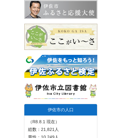
伊佐市の人口
（R8.8.1 現在）
総数：21,821人
男性：10,249人