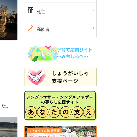
死亡
高齢者
した。