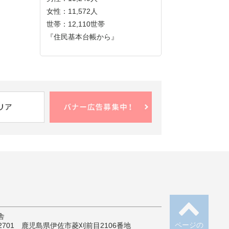
女性：11,572人
世帯：12,110世帯
『住民基本台帳から』
舎
ページの
-2701 鹿児島県伊佐市菱刈前目2106番地