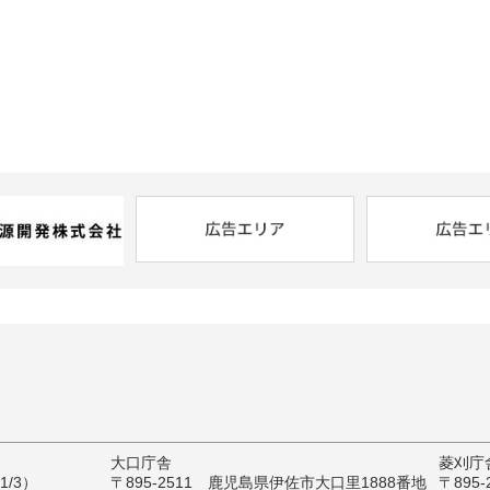
大口庁舎
菱刈庁
/3）
〒895-2511 鹿児島県伊佐市大口里1888番地
〒895