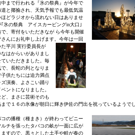
中まで行われる『氷の祭典』が今年で
海道と揶揄され、天気予報でも最低気温
いほどラジオから流れない日はありませ
｢氷の祭典 アイスカービング
in大口｣
典で、寄付をいただきなが
ら今年も開催
皆さんにお礼申し
上げます。今年は一回
いた平川
実行委員長が
粋なはからいがありまし
せていただきました。毎
気で、長蛇の列となりま
で子供たちには迫力満点
ャズ演奏、よさこい踊り
イベントになりました。
など、まさに芸術そのも
品まで１６の氷像が朝日に輝き伊佐の門出を祝っているようで
コの播種（種まき）が終わってビニー
マルチを張ったタバコの畝が一面に広が
りますので、黒々とした土手や畦が春の