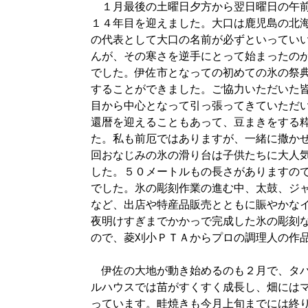
１月最後の土曜日夕方から翌日曜日の午前
１４年目を迎えました。大口は鹿児島の北
の代表として大口の名前が必ずといってい
んが、その寒さを逆手にとって始まったのが
でした。伊佐市となっての初めての氷の祭
することができました。ご協力いただいた
目から中心となって引っ張ってきていただ
還暦を迎えることもあって、豆まきをする
た。私も前厄ではありますが、一緒に撒か
回おなじみの氷の滑り台は子供たちに大人
した。５０メートルもの長さがありますの
でした。氷の彫刻作業の進む中、太鼓、ジ
など、出店や特産品販売とともに賑やかな
夜明けすぎまでかかっで完成した氷の彫刻
ので、菱刈小ＰＴＡからプロの調理人の作
伊佐の大地が動き始めるのも２月で、タバ
ルハウスでは苗がすくすく成長し、畑には
っています。畦焼きも今月上旬までには終