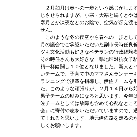
２月如月は春への一歩という感じがします
じさせられますが、小寒・大寒と続くとや
寒月とか凍夜などのお陰で、空気が冴え渡
せん。
このような冬の夜空から春への一歩として
月の議会でご承認いただいた副市長時任良
ツも文化活動も好きなベテランの行政経験
その時任さんも大好きな「県地区対抗女子
精一杯健闘し１０位となりました。新人と
いチーム
で、子育て中のママさんランナー
ランニングで後輩を指導し、伊佐チームを
た。このような頑張りが、２月１４日から始
男子チームの励みになると思います。今年
佐チームとしては故障も含めて心配なとこ
会』に寄付や志をいただいていますので、
てくれると思います。地元伊佐路を走るの
しくお願いします。