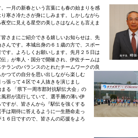
。一月の新春という言葉にも春の始まりを感
はり寒さ冷たさが身にしみます。しかしながら
る夜空に見える星空の美しさはなんとも言えま
皆さまにご紹介できる嬉しいお知らせは、先
倫さんです。本城出身の６１歳の方で、スポー
者です。よろしくお願いします。先月２５日は
駅伝」が隼人・国分で開催され、伊佐チームは
ベテランのバランスのとれたチームワークの良
もかつての自分を思い出しながら楽しむ
引っ張って４区で４人抜きを演じまし
まる 「県下一周市郡対抗駅伝大会」の
は風邪が流行していて、選手層の薄い伊
ろですが、皆さんから『駅伝を強くする
選手は期待に答えるように一生懸命走っ
が１６日ですので、皆さんの応援をよろ