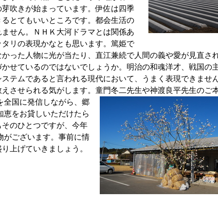
の芽吹きが始まっています。伊佐は四季
きるとてもいいところです。都会生活の
れません。ＮＨＫ大河ドラマとは関係あ
ッタリの表現かなとも思います。篤姫で
なかった人物に光が当たり、直江兼続で人間の義や愛が見直さ
づかせているのではないでしょうか。明治の和魂洋才、戦国の
システムであると言われる現代において、うまく表現できませ
教えさせられる気がします。童門冬二先生や神渡良平先生のご
を全国に発信しながら、郷
知恵をお貸しいただけたら
もそのひとつですが、今年
物がございます。事前に情
盛り上げていきましょう。