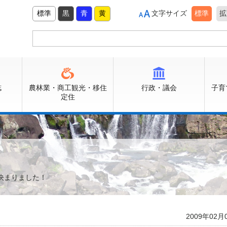
標準
黒
青
黄
文字サイズ
標準
拡
誌
農林業・商工観光・移住
行政・議会
子育
定住
！
が決まりました！
2009年02月