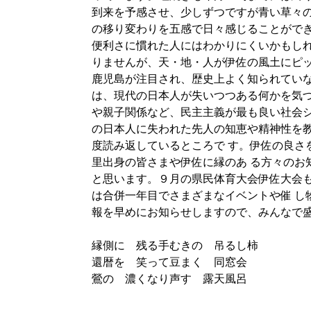
到来を予感させ、少しずつですが青い草々
の移り変わりを五感で日々感じることがで
便利さに慣れた人にはわかりにくいかもし
りませんが、天・地・人が伊佐の風土にピ
鹿児島が注目され、歴史上よく知られてい
は、現代の日本人が失いつつある何かを気
や親子関係など、民主主義が最も良い社会
の日本人に失われた先人の知恵や精神性を
度読み返しているところで
す。伊佐の良さ
里出身の皆さまや伊佐に縁のあ る方々のお
と思います。９月の県民体育大会伊佐大会
は合併一年目でさまざまなイベントや催 し
報を早めにお知らせしますので、みんなで
縁側に 残る手むきの 吊るし柿
還暦を 笑って豆まく 同窓会
鶯の 濃くなり声す 露天風呂