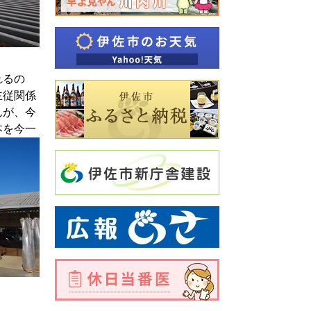
れるの
主従関係
んが、今
本を今一