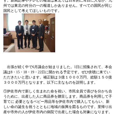
す。新聞記事やテレビの報道は東北では日常的に耳目に入るが、九
州では東北の何分の一の報道しかありません。すべての国民が同じ
国民として考えてほしいものです。
出張が続く中で
6
月議会が始まりました。
1
日に招集されて、本会
議は
8
・
15
・
18
・
19
・
22
日に開かれる予定です。ぜひ傍聴に来てい
ただきたいと思います。補正額は３億１０００万円、総額１５０億
３０００万円となります。以下に主なものを説明します。
①伊佐市内で新しく生まれた命を祝い、市民全員で喜びを分かち合
うために、出産した人に商品券を贈呈します。商品券を利用して子
育てに
必要となるベビー用品等を伊佐市内で購入してもらい、新
しい命の誕生を祝うとともに地域の振興を図るものです。里帰り出
産や市外の人が伊佐市内の病院で出産した場合も対象になります。