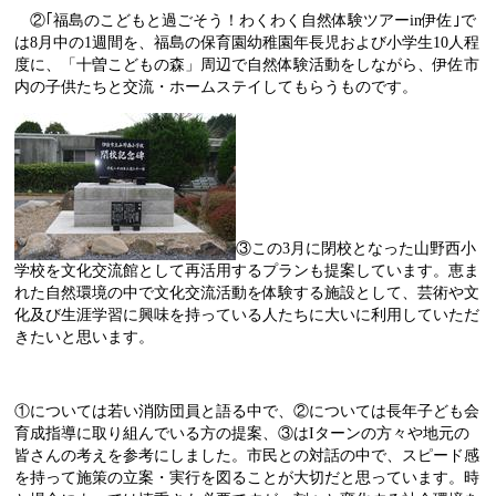
②｢福島のこどもと過ごそう！わくわく自然体験ツアー
in
伊佐｣で
は
8
月中の
1
週間を、福島の保育園幼稚園年長児および小学生
10
人程
度に、「十曽こどもの森」周辺で自然体験活動をしながら、伊佐市
内の子供たちと交流・ホームステイしてもらうものです。
③この
3
月に閉校となった山野西小
学校を文化交流館として再活用するプランも提案しています。恵ま
れた自然環境の中で文化交流活動を体験する施設として、芸術や文
化及び生涯学習に興味を持っている人たちに大いに利用していただ
きたいと思います。
①については若い消防団員と語る中で、②については長年子ども会
育成指導に取り組んでいる方の提案、③は
I
ターンの方々や地元の
皆さんの考えを参考にしました。市民との対話の中で、スピード感
を持って施策の立案・実行を図ることが大切だと思っています。時