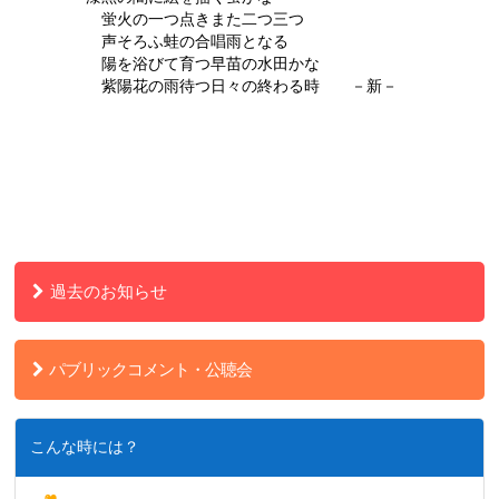
蛍火の一つ点きまた二つ三つ
声そろふ蛙の合唱雨となる
陽を浴びて育つ早苗の水田かな
紫陽花の雨待つ日々の終わる時 －新－
過去のお知らせ
パブリックコメント・公聴会
こんな時には？