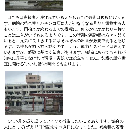
日ごろは高齢者と呼ばれている人たちもこの時期は現役に戻りま
す。病院の待合室とパチンコ店に人が少なくなる月だと揶揄する人
もいます。田植えが終わるまでの過程に、何らかのかかわりを持つ
ことは生きがいでもあるようです。この時期の高齢者の方々を見て
いると、元気に長生きするにはそれぞれの出番が必要であると感じ
ます。気持ちが前へ前へ動くのでしょう。体力とスピードは衰えて
いきますが、経験に基づく知恵があります。知識はあってもそれが
知恵に昇華しなければ現場・実践では役立ちません。父親の話を素
直に聞ける”いい対話”の時間でもあります。
少し
5
月を振り返っていくつか報告したいことあります。独身の
人にとっては
5
月
13
日は記念すべき日になりました。異業種の若者