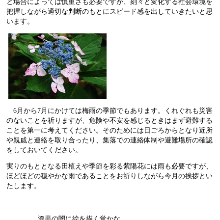
と場合によっては慎重さも必要ですが、刻々と変化する社会環境を
把握しながら適切な判断のもとにスピード感を出していきたいと思
います。
6
月から
7
月にかけては梅雨の季節でもあります。くれぐれも災害
のないことを祈りますが、危険や不安を感じるときはまず避難する
ことを第一に考えてください。そのためには日ごろからとなり近所
や親戚と連絡を取り合ったり、集落での連絡体制や避難場所の確認
をしておいてください。
実りのもととなる田植えや季節を彩る紫陽花には雨も必要ですが、
ほどほどの穏やかな雨であることをお祈りしながら今月の挨拶とい
たします。
漆黒の闇に絵を描く蛍かな