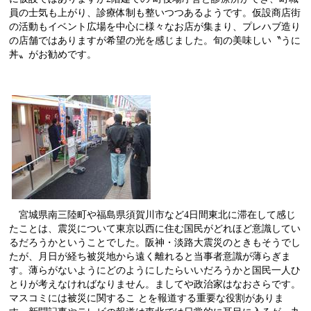
員の士気も上がり、診療体制も整いつつあるようです。仮設商店街
の活動もイベント広場を中心に様々なお店が集まり、プレハブ造り
の店舗ではありますが希望の光を感じました。旬の美味しい〝うに
丼〟がお勧めです。
宮城県南三陸町や福島県須賀川市など
4
日間東北に滞在して感じ
たことは、震災について東京以西に住む国民がどれほど意識してい
るだろうかということでした。阪神・淡路大震災のときもそうでし
たが、月日が経ち被災地から遠く離れると当事者意識が薄らぎま
す。薄らがないようにどのようにしたらいいだろうかと国民一人ひ
とりが考えなければなりません。ましてや政治家はなおさらです。
マスコミには被災に関するこ とを報道する重要な役割がありま