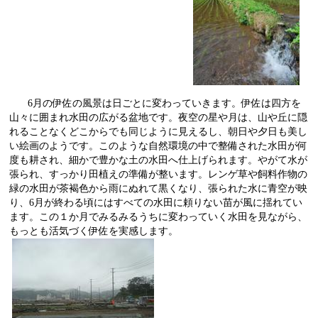
6
月の伊佐の風景は日ごとに変わっていきます。伊佐は四方を
山々に囲まれ水田の広がる盆地です。夜空の星や月は、山や丘に隠
れることなくどこからでも同じように見えるし、朝日や夕日も美し
い絵画のようです。このような自然環境の中で整備された水田が何
度も耕され、細かで豊かな土の水田へ仕上げられます。やがて水が
張られ、すっかり田植えの準備が整います。レンゲ草や飼料作物の
緑の水田が茶褐色から雨にぬれて黒くなり、張られた水に青空が映
り、
6
月が終わる頃にはすべての水田に頼りない苗が風に揺れてい
ま
す。この１か月でみるみるうちに変わっていく水田を見ながら、
もっとも活気づく伊佐を実感します。