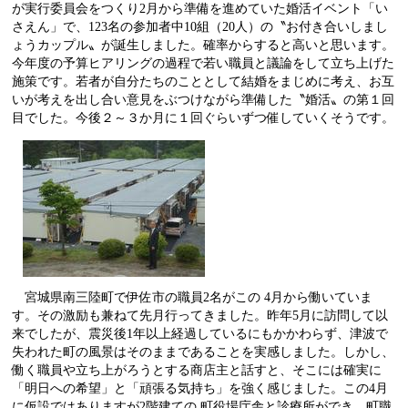
が実行委員会をつくり
2
月から準備を進めていた婚活イベント「い
さえん」で、
123
名の参加者中
10
組（
20
人）の〝お付き合いしまし
ょうカップル〟が誕生しました。確率からすると高いと思います。
今年度の予算ヒアリングの過程で若い職員と議論をして立ち上げた
施策です。若者が自分たちのこととして結婚をまじめに考え、お互
いが考えを出し合い意見をぶつけながら準備した〝婚活〟の第１回
目でした。今後２～３か月に１回ぐらいずつ催していくそうです。
宮城県南三陸町で伊佐市の職員
2
名がこの
4
月から働いていま
す。その激励も兼ねて先月行ってきました。昨年
5
月に訪問して以
来でしたが、震災後
1
年以上経過しているにもかかわらず、津波で
失われた町の風景はそのままであることを実感しました。しかし、
働く職員や立ち上がろうとする商店主と話すと、そこには確実に
「明日への希望」と「頑張る気持ち」を強く感じました。この
4
月
に仮設ではありますが
2
階建ての
町役場庁舎と診療所ができ、町職