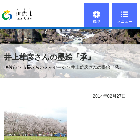
機能
メニュー
井上雄彦さんの墨絵『承』
伊佐市
>
市長からのメッセージ
> 井上雄彦さんの墨絵『承』
2014年02月27日