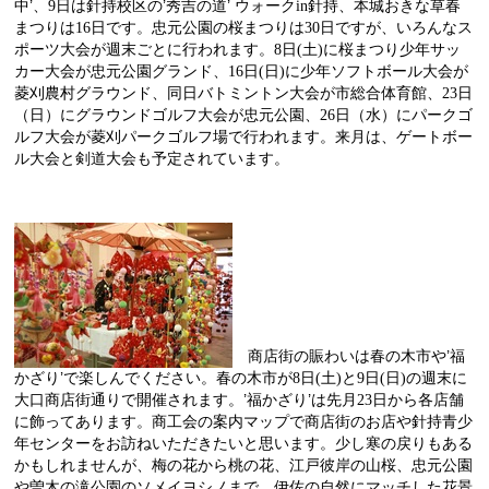
中’、
9
日は針持校区の’秀吉の道’
ウォーク
in
針持、本城おきな草春
まつりは
16
日です。忠元公園の桜まつりは
30
日ですが、いろんなス
ポーツ大会が週末ごとに行われます。
8
日
(
土
)
に桜まつり少年サッ
カー大会が忠元公園グランド、
16
日
(
日
)
に少年ソフトボール大会が
菱刈農村グラウンド、同日バトミントン大会が市総合体育館、
23
日
（日）にグラウンドゴルフ大会が忠元公園、
26
日（水）にパークゴ
ルフ大会が菱刈パークゴルフ場で行われます。来月は、ゲートボー
ル大会と剣道大会も予定されています。
商店街の賑わいは春の木市や’福
かざり’で楽しんでください。春の木市が
8
日
(
土
)
と
9
日
(
日
)
の週末に
大口商店街通りで開催されます。’福かざり’は先月
23
日から各店舗
に飾ってあります。商工会の案内マップで商店街のお店や針持青少
年センターをお訪ねいただきたいと思います。少し寒の戻りもある
かもしれませんが、梅の花から桃の花、江戸彼岸の山桜、忠元公園
や曽木の滝公園のソメイヨシノまで、伊佐の自然にマッチした花景