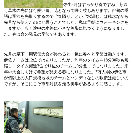
弥生
3
月はすっかり春ですね。芽吹
く草木の先には可愛い蕾、花となって咲く枝もあります。俳句の季
語は季節を先取りするので〝春隣り〟とか〝水温む〟は残念ながら
先月なら使えたのにと思うことでした。私は早朝にウォーキングを
しますが、歩く途中の水路に小さな魚影に気づくようになりまし
た。春は命の発見の季節でもあります。
先月の県下一周駅伝大会が終わると一気に春へと季節は動きます。
伊佐チームは
12
位ではありましたが、昨年のタイムを
18
分
30
秒も短
縮し、タイム躍進
3
位で
11
位のチームに
9
分差までになりました。来
年の大会に向けて希望が見える春になりました。
3
万人弱の伊佐市
が倍以上の人口規模地域のチームとハンディなしの駅伝は厳しいの
ですが、そこにこそ市郡対抗を走る美学があるように感じます。