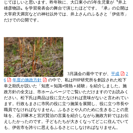
じてほしいと思います。昨年秋に、大口東小の
5
年生児童が〝井上
雄彦物語〟を学習発表会の舞台で演じたほどです。『承』の公開は
大宰府天満宮などの神社以外では、井上さんのふるさと「伊佐市」
だけでの公開です。
3
月議会の最中ですが、
平成
2
6
年度の施政方針
の中で、私は
PHP
研究所を創設された松下
幸之助氏が説いた「知恵＝知識×情熱＋経験」を紹介しました。施
政方針の全文は、市ホームページでご覧いただけますのでお読みく
ださい。松下氏は商品は役に立たなければ意味がないと言われてい
ます。行政もまさに市民の役に立つ施策を展開し、役に立つ市長や
職員でなければなりません。ふるさとや人のために生きることの意
味を、石川啄木と宮沢賢治の言葉を紹介しながら施政方針ではお伝
えしたかったのです。子どもたちが大きくなってどこに住んでいて
も、伊佐市を誇りに思えるふるさとにしなければなりません。