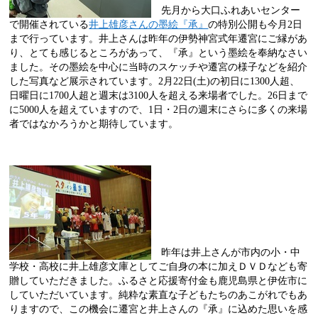
先月から大口ふれあいセンター
で開催されている
井上雄彦さんの墨絵『承』
の特別公開も今月
2
日
まで行っています。井上さんは昨年の伊勢神宮式年遷宮にご縁があ
り、とても感じるところがあって、『承』という墨絵を奉納なさい
ました。その墨絵を中心に当時のスケッチや遷宮の様子などを紹介
した写真など展示されています。
2
月
22
日
(
土
)
の初日に
1300
人超、
日曜日に
1700
人超と週末は
3100
人を超える来場者でした。
26
日まで
に
5000
人を超えていますので、
1
日・
2
日の週末にさらに多くの来場
者ではなかろうかと期待しています。
昨年は井上さんが市内の小・中
学校・高校に井上雄彦文庫としてご自身の本に加えＤＶＤなども寄
贈していただきました。ふるさと応援寄付金も鹿児島県と伊佐市に
していただいています。純粋な素直な子どもたちのあこがれでもあ
りますので、この機会に遷宮と井上さんの『承』に込めた思いを感