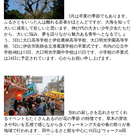
3
月は卒業の季節でもあります。
ふるさとをいったんは離れる若者がほとんどですが、大海を知って
大いに成長して欲しいと思います。伸び代の大きい少年少女たちだ
から、大いに悩み、夢を語りながら魅力ある青年へとなるでしょ
う。
3
日に大口高等学校と伊佐農林高等学校、大口明光学園高等学
校、
5
日に伊佐市医師会立准看護学校の卒業式です。市内の公立中
学校
4
校は
13
日、大口明光学園中学校は
15
日です。小学校の卒業式
は
24
日に予定されています。心からお祝い申し上げます。
別れの寂しさを忘れさせてくれ
るイベントもたくさんあるのが花の季節 の特徴です。草木の芽吹
きや匂いを五感で感じながら歩くウォーキング大会や春の祭りが各
地域で行われます。田中ふるさと館を中心に
16
日は’ウォーク
in
田