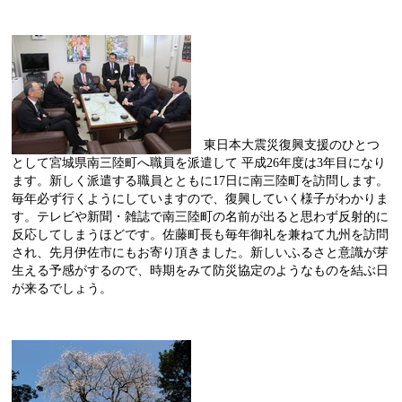
東日本大震災復興支援のひとつ
として宮城県南三陸町へ職員を派遣して 平成
26
年度は
3
年目になり
ます。新しく派遣する職員とともに
17
日に南三陸町を訪問します。
毎年必ず行くようにしていますので、復興していく様子がわかりま
す。テレビや新聞・雑誌で南三陸町の名前が出ると思わず反射的に
反応してしまうほどです。佐藤町長も毎年御礼を兼ねて九州を訪問
され、先月伊佐市にもお寄り頂きました。新しいふるさと意識が芽
生える予感がするので、時期をみて防災協定のようなものを結ぶ日
が来るでしょう。