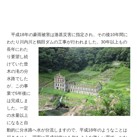
平成18年の豪雨被害は激甚災害に指定され、その後10年間に
わたり川内川と鶴田ダムの工
事が行われました。30年以上もの
長年にわた
り要望し続
けていた曾
木の滝の分
水路でした
が、この事
業で5年後に
は完成しま
した。一定
の水量以上
になると自
動的に分水路へ水が分流しますので、平成18年のようなことは