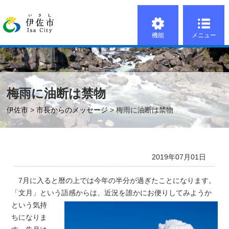
機能
メニュー
梅雨に油断は禁物
伊佐市
>
市長からのメッセージ
> 梅雨に油断は禁物
2019年07月01日
7月に入ると暦の上では今年の半分が過ぎたことになります。
「文月」という語感からは、近況を
誰かにお便りしてみようか
という気持
ちになりま