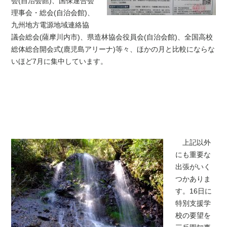
会(自治会館)、国保連合会
理事会・総会(自治会館)、
九州地方電源地域連絡協
議会総会(薩摩川内市)、県造林協会役員会(自治会館)、全国高校
総体総合開会式(鹿児島アリーナ)等々、ほかの月と比較にならな
いほど7月に集中しています。
上記以外
にも重要な
出張がいく
つかありま
す。16日に
特別支援学
校の要望を