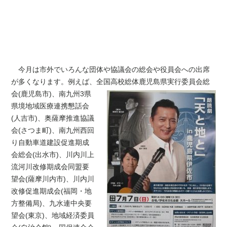
今月は市外でいろんな団体や協議会の総会や役員会への出席
が多くなります。例えば、全国
高校総体鹿児島県実行委員会総
会(鹿児島市)、南九州3県
県境地域医療連携懇話会
(人吉市)、奥薩摩推進協議
会(さつま町)、南九州西回
り自動車道建設促進期成
会総会(出水市)、川内川上
流河川改修期成会同盟要
望会(薩摩川内市)、川内川
改修促進期成会(福岡・地
方整備局)、九水連中央要
望会(東京)、地域経済委員