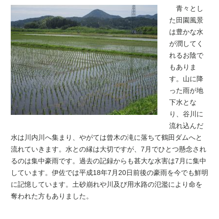
青々とし
た田園風景
は豊かな水
が潤してく
れるお陰で
もありま
す。山に降
った雨が地
下水とな
り、谷川に
流れ込んだ
水は川内川へ集まり、やがては曾木の滝に落ちて鶴田ダムへと
流れていきます。水との縁は大切ですが、7月でひとつ懸念され
るのは集中豪雨です。過去の記録からも甚大な水害は7月に集中
しています。伊佐では平成18年7月20日前後の豪雨を今でも鮮明
に記憶しています。土砂崩れや川及び用水路の氾濫により命を
奪われた方もありました。