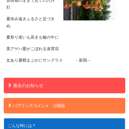
普段着のままで近くの六月
灯
夏休み遠きふるさと近づき
ぬ
夏祭り老いも若きも輪の中に
黒アゲハ愛がこぼれる凌霄花
女あり夏帽まぶかにサングラス －新鶏－
過去のお知らせ
パブリックコメント・公聴会
こんな時には？