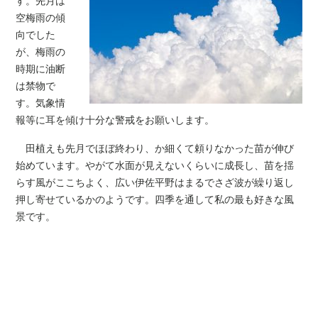
す。先月は
空梅雨の傾
向でした
が、梅雨の
時期に油断
は禁物で
す。気象情
報等に耳を傾け十分な警戒をお願いします。
田植えも先月でほぼ終わり、か細くて頼りなかった苗が伸び
始めています。やがて水面が見えないくらいに成長し、苗を揺
らす風がここちよく、広い伊佐平野はまるでさざ波が繰り返し
押し寄せているかのようです。四季を通して私の最も好きな風
景です。