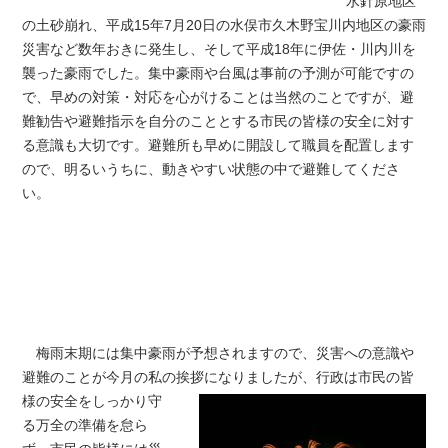
水針原地区
の土砂崩れ、平成15年7月20日の水俣市久木野宝川内地区の豪雨
災害など数年おきに発生し、そして平成18年に伊佐・川内川を
襲った豪雨でした。集中豪雨や台風は事前の予測が可能ですの
で、早めの対策・対応を心がけることは当然のことですが、避
難勧告や避難指示を自分のこととする市民の皆様の安全に対す
る意識も大切です。避難所も早めに開設して職員を配置します
ので、明るいうちに、動きやすい状態の中で避難してくださ
い。
梅雨末期には集中豪雨が予想されますので、災害への意識や
避難のことが今月の私の挨拶
になりましたが、行政は市民の皆
様の安全をしっかり守
る万全の準備を怠ら