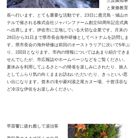
三反園知事
と東條教育
長へ行います。とても重要な活動です。23日に鹿児島・城山ホ
テルで催される株式会社ジャパンファーム創立50周年記念式典
へ出席します。伊佐市に立地している大切な企業です。月末の
28日から31日まで県市長会海外研修としてベトナムを訪問しま
す。県市長会の海外研修は前回のオーストラリアに次いで5年ぶ
り、2回目となります。市内の情報についてはあまり紹介できま
せんでしたが、市広報誌やホームページなどをご覧ください。
夏休みを利用してふるさとへの帰省を楽しみにされたり、旅人
としてふらり気の向くままお訪ねいただいたり、きっといい思
い出になります。曾木の滝や菱刈湯之尾カヌー場、十曾渓谷な
ど冷涼な伊佐をお楽しみください。
早苗饗に疲れ癒して湯治客