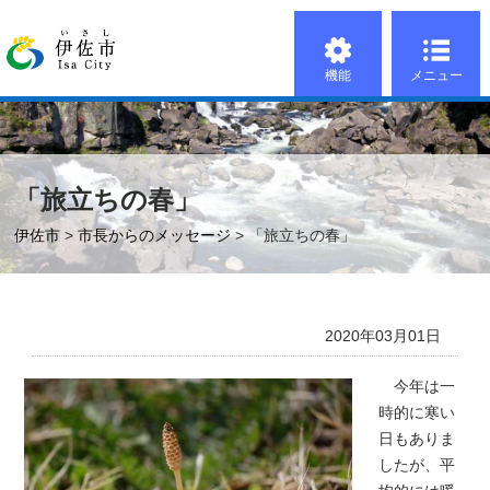
機能
メニュー
「旅立ちの春」
伊佐市
>
市長からのメッセージ
> 「旅立ちの春」
2020年03月01日
今年は一
時的に寒い
日もありま
したが、平