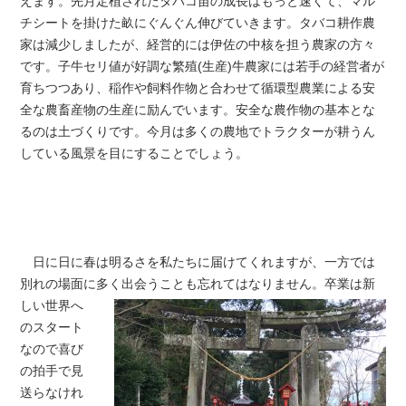
えます。先月定植されたタバコ苗の成長はもっと速くて、マル
チシートを掛けた畝にぐんぐん伸びていきます。タバコ耕作農
家は減少しましたが、経営的には伊佐の中核を担う農家の方々
です。子牛セリ値が好調な繁殖(生産)牛農家には若手の経営者が
育ちつつあり、稲作や飼料作物と合わせて循環型農業による安
全な農畜産物の生産に励んでいます。安全な農作物の基本とな
るのは土づくりです。今月は多くの農地でトラクターが耕うん
している風景を目にすることでしょう。
日に日に春は明るさを私たちに届けてくれますが、一方では
別れの場面に多く出会う
ことも忘れてはなりません。卒業は新
しい世界へ
のスタート
なので喜び
の拍手で見
送らなけれ