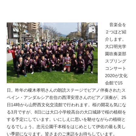
音楽会を
２つほど紹
介します。
大口明光学
園吹奏楽部
スプリング
コンサート
2020が文化
会館で15
日。昨年の榎木孝明さんの朗読ステージでピアノ伴奏されたス
ペイン・アンダルシア在住の西澤安澄さんのピアノ演奏が、25
日14時から山野西文化交流館で行われます。桜の開花も気にな
る3月ですが、8日には大口小学校高台の大口城跡で桜の植樹を
する予定にしています。いにしえに思いを馳せながらの植樹と
なるでしょう。忠元公園千本桜をはじめとして伊佐の最も美し
い季節になります。皆さまのご来訪をお待ちしています。