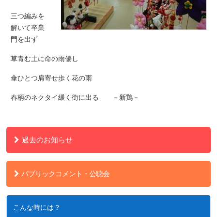
三つ編みを
解いて卒業
門を出ず
草青む土に命の雨優し
傘ひとつ肩寄せ歩く花の雨
春柄のネクタイ緩く街に出る －新鶏－
過去のお知らせ
パブリックコメント・公聴会
こんな時には？