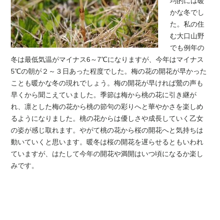
均的には暖
かな冬でし
た。私の住
む大口山野
でも例年の
冬は最低気温がマイナス6～7℃になりますが、今年はマイナス
5℃の朝が２～３日あった程度でした。梅の花の開花が早かった
ことも暖かな冬の現れでしょう。梅の開花が早ければ鶯の声も
早くから聞こえていました。季節は梅から桃の花に引き継が
れ、凛とした梅の花から桃の節句の彩りへと華やかさを楽しめ
るようになりました。桃の花からは優しさや成長していく乙女
の姿が感じ取れます。やがて桃の花から桜の開花へと気持ちは
動いていくと思います。暖冬は桜の開花を遅らせるともいわれ
ていますが、はたして今年の開花や満開はいつ頃になるか楽し
みです。