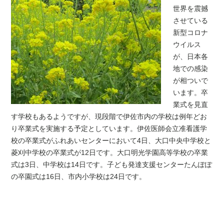
世界を震撼
させている
新型コロナ
ウイルス
が、日本各
地での感染
が相ついで
います。卒
業式を見直
す学校もあるようですが、現段階で伊佐市内の学校は例年どお
り卒業式を実施する予定としています。伊佐医師会立准看護学
校の卒業式がふれあいセンターにおいて4日、大口中央中学校と
菱刈中学校の卒業式が12日です。大口明光学園高等学校の卒業
式は3日、中学校は14日です。子ども発達支援センターたんぽぽ
の卒園式は16日、市内小学校は24日です。