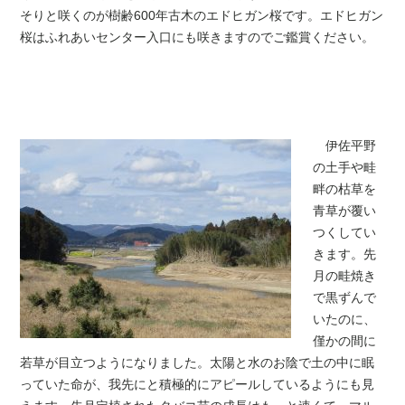
そりと咲くのが樹齢600年古木のエドヒガン桜です。エドヒガン
桜はふれあいセンター入口にも咲きますのでご鑑賞ください。
伊佐平野
の土手や畦
畔の枯草を
青草が覆い
つくしてい
きます。先
月の畦焼き
で黒ずんで
いたのに、
僅かの間に
若草が目立つようになりました。太陽と水のお陰で土の中に眠
っていた命が、我先にと積極的にアピールしているようにも見