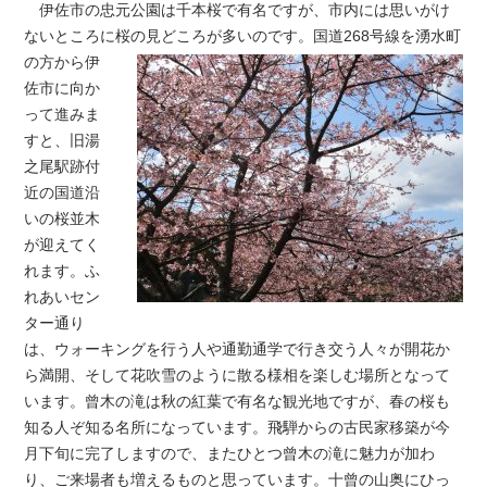
伊佐市の忠元公園は千本桜で有名ですが、市内には思いがけ
ないところに桜の見どこ
ろが多いのです。国道268号線を湧水町
の方から伊
佐市に向か
って進みま
すと、旧湯
之尾駅跡付
近の国道沿
いの桜並木
が迎えてく
れます。ふ
れあいセン
ター通り
は、ウォーキングを行う人や通勤通学で行き交う人々が開花か
ら満開、そして花吹雪のように散る様相を楽しむ場所となって
います。曾木の滝は秋の紅葉で有名な観光地ですが、春の桜も
知る人ぞ知る名所になっています。飛騨からの古民家移築が今
月下旬に完了しますので、またひとつ曾木の滝に魅力が加わ
り、ご来場者も増えるものと思っています。十曾の山奥にひっ