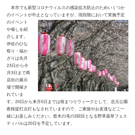
本市でも新型コロナウィルスの感染拡大防止のためいくつか
のイベントが中止となっ
ていますが、現段階において実施予定
のイベント
や催しを紹
介します。
伊佐のひな
祭り・福か
ざりは先月
23日から今
月3日まで商
店街の展示
場で開催さ
れていま
す。20日から来月5日までは桜まつりウィークとして、忠元公園
夜桜提灯点灯もなされていますので、ご家族やお友達などご一
緒にお楽しみください。曾木の滝の3回目となる野草薬草フェス
ティバルは20日を予定しています。